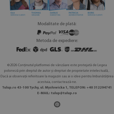
Modalitate de plată:
Metoda de expediere:
©2026 Conținutul platformei de vânzăare este protejată de Legea
poloneză prin dreptul de autor și drepturi de proprietate intelectuală, .
Dacă ai observaţii referitoare la magazin sau ai o idee pentru îmbunătățirea
acestuia, contactează-ne.
Tulup.ro 43-100 Tychy, ul. Mysłowicka 1, TELEFON: +40 312294741
E-MAIL:
tulup@tulup.ro