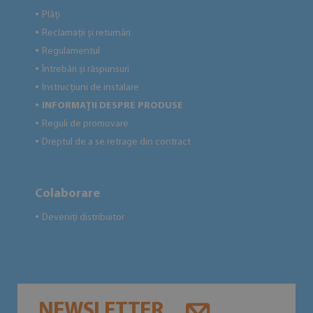
Plăți
●
Reclamații și returnări
●
Regulamentul
●
Întrebări și răspunsuri
●
Instrucțiuni de instalare
●
INFORMAȚII DESPRE PRODUSE
●
Reguli de promovare
●
Dreptul de a se retrage din contract
●
Colaborare
Deveniți distribuitor
●
NEWSLETTER