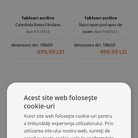
Tablouri acrilice
Tablouri acrilice
Catedrala Roma Fântâna
Skyscraper pod apus de
soare
(#oah-97515954)
(#oah-95087621)
dimensiuni din: 100x50
dimensiuni din: 100x50
499.99 LEI
499.99 LEI
Acest site web folosește
cookie-uri
Acest site web folosește cookie-uri pentru
a îmbunătăți experiența utilizatorului. Prin
utilizarea site-ului nostru web, sunteți de
Tablouri acrilice
Tablouri acrilice
acord cu toate cookie-urile în conformitate