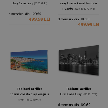
Oraș Case Gray
oraș Grecia Coast timp de
(#2039944)
noapte
(#oah-308079344)
dimensiuni din: 100x50
499.99 LEI
dimensiuni din: 100x50
499.99 LEI
Tablouri acrilice
Tablouri acrilice
Spania coasta plaja orașului
Oraș Case Gray
(#93381079)
(#oah-1150243943)
dimensiuni din: 100x50