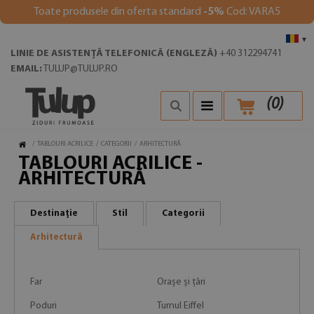
Toate produsele din oferta standard
-5%
Cod: VARA5
▾
LINIE DE ASISTENȚĂ TELEFONICĂ (ENGLEZĂ)
+40 312294741
EMAIL:
TULUP@TULUP.RO
(
0
)
/
TABLOURI ACRILICE
/
CATEGORII
/
ARHITECTURĂ
TABLOURI ACRILICE -
ARHITECTURĂ
Destinație
Stil
Categorii
Arhitectură
Far
Orașe și țări
Poduri
Turnul Eiffel