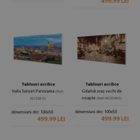
499.99 LEI
Tablouri acrilice
Tablouri acrilice
Italia Sunset Panorama
Gdańsk oraș vechi de
(#oah-
noapte
(#oah-86205805)
86725816)
dimensiuni din: 100x50
dimensiuni din: 100x50
499.99 LEI
499.99 LEI