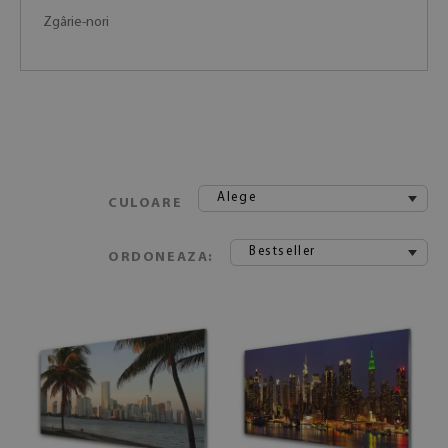
Zgârie-nori
Alege
CULOARE
Bestseller
ORDONEAZA: