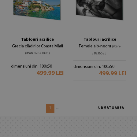
Tablouri acrilice
Tablouri acrilice
Grecia clădirilor Coasta Mării
Femeie alb-negru
(#oah-
(#oah-82643806)
81836523)
dimensiuni din: 100x50
dimensiuni din: 100x50
499.99 LEI
499.99 LEI
1
...
URMĂTOAREA