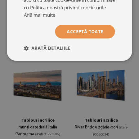
clădiri fluviale Gdańsk
panorama de noapte de
(#oah-
cu Politica noastră privind cookie-urile.
zgârie-nori Varșovia
(#oah-
94195496)
Află mai multe
91727016)
dimensiuni din: 100x50
499.99 LEI
ACCEPTĂ TOATE
dimensiuni din: 100x50
499.99 LEI
ARATĂ DETALIILE
Tablouri acrilice
Tablouri acrilice
munți catedrală Italia
River Bridge zgârie-nori
(#oah-
Panorama
(#oah-91223506)
90030034)