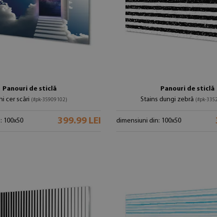
Panouri de sticlă
Panouri de sticlă
hi cer scări
Stains dungi zebră
(#pk-35909102)
(#pk-335
399.99 LEI
: 100x50
dimensiuni din: 100x50