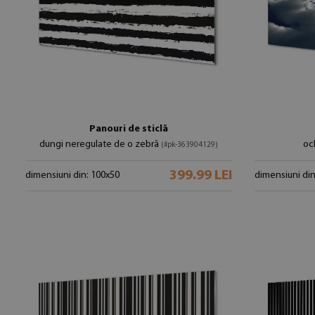
Panouri de sticlă
dungi neregulate de o zebră
oc
(#pk-363904129)
399.99 LEI
dimensiuni din: 100x50
dimensiuni din