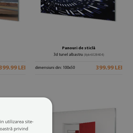
Panouri de sticlă
3d tunel albastru
)
(#pk-6028404)
399.99 LEI
399.99 LEI
dimensiuni din: 100x50
n utilizarea site-
noastră privind