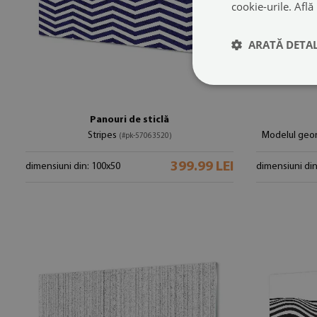
cookie-urile.
Află
ARATĂ DETAL
Panouri de sticlă
Stripes
Modelul geom
(#pk-57063520)
399.99 LEI
dimensiuni din: 100x50
dimensiuni din