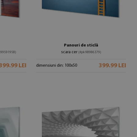
Panouri de sticlă
scara cer
-99591958)
(#pk-98986379)
399.99 LEI
399.99 LEI
dimensiuni din: 100x50