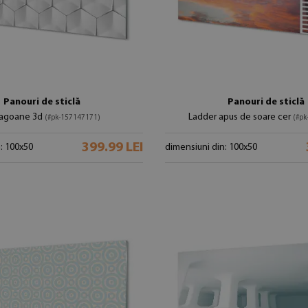
Panouri de sticlă
Panouri de sticlă
agoane 3d
Ladder apus de soare cer
(#pk-157147171)
(#pk
399.99 LEI
: 100x50
dimensiuni din: 100x50