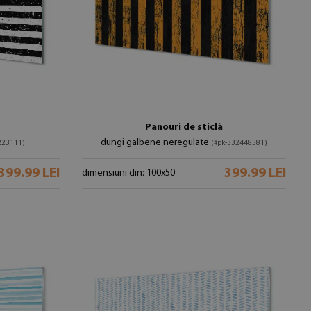
Panouri de sticlă
dungi galbene neregulate
223111)
(#pk-332448581)
399.99 LEI
399.99 LEI
dimensiuni din: 100x50