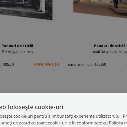
Panouri de sticlă
Panouri de sticlă
Tunel
scări 3d
(#pk-70723682)
(#pk-69759124
399.99 LEI
: 100x50
dimensiuni din: 100x50
eb folosește cookie-uri
osește cookie-uri pentru a îmbunătăți experiența utilizatorului. Pri
unteți de acord cu toate cookie-urile în conformitate cu Politica 