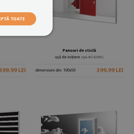
EPTĂ TOATE
Panouri de sticlă
ușă de inițiere
(#pk-40742490)
399.99 LEI
399.99 LEI
dimensiuni din: 100x50