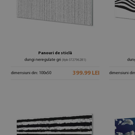
Panouri de sticlă
dungi neregulate gri
dung
(#pk-372796281)
399.99 LEI
dimensiuni din: 100x50
dimensiuni din