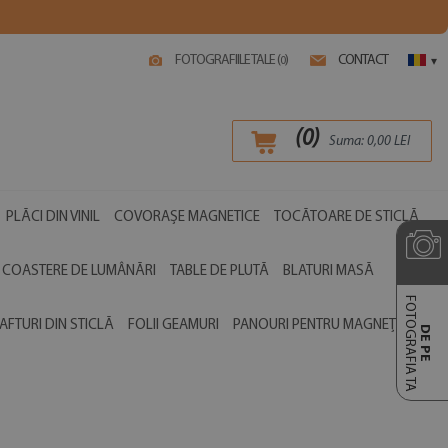
FOTOGRAFIILE TALE (
)
CONTACT
0
▾
(
0
)
Suma:
0,00
LEI
PLĂCI DIN VINIL
COVORAȘE MAGNETICE
TOCĂTOARE DE STICLĂ
COASTERE DE LUMÂNĂRI
TABLE DE PLUTĂ
BLATURI MASĂ
FOTOGRAFIA TA
AFTURI DIN STICLĂ
FOLII GEAMURI
PANOURI PENTRU MAGNEȚI
DE PE