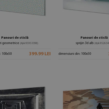
Panouri de sticlă
Panouri de sticlă
ri geometrice
sprijin 3d alb
(#pk-95953398)
(#pk-952634
399.99 LEI
: 100x50
dimensiuni din: 100x50