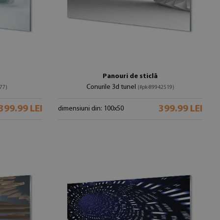
Panouri de sticlă
Conurile 3d tunel
77)
(#pk-89942519)
399.99 LEI
399.99 LEI
dimensiuni din: 100x50