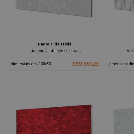
Panouri de sticlă
linii imprastiate
hex
(#pk-331655808)
399.99 LEI
dimensiuni din: 100x50
dimensiuni din