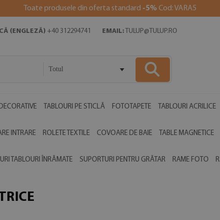
Toate produsele din oferta standard
-5%
Cod: VARA5
ICĂ (ENGLEZĂ)
+40 312294741
EMAIL:
TULUP@TULUP.RO
Totul
DECORATIVE
TABLOURI PE STICLĂ
FOTOTAPETE
TABLOURI ACRILICE
RE INTRARE
ROLETE TEXTILE
COVOARE DE BAIE
TABLE MAGNETICE
URI TABLOURI ÎNRĂMATE
SUPORTURI PENTRU GRĂTAR
RAME FOTO
R
TRICE