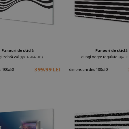
Panouri de sticlă
Panouri de sticlă
i zebră val
dungi negre regulate
(#pk-372047581)
(#pk-3
399.99 LEI
: 100x50
dimensiuni din: 100x50