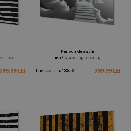
Panouri de sticlă
usa Sky scara
67731230)
(#pk-36668161)
399.99 LEI
399.99 LEI
dimensiuni din: 100x50