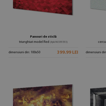
Panouri de sticlă
triunghiuri model Red
cercu
(#pk-96599393)
399.99 LEI
dimensiuni din: 100x50
dimensiuni din