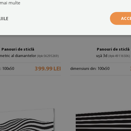
 mai multe
IILE
ACC
Panouri de sticlă
Panouri de sticlă
etric al diamantelor
ușă 3d
(#pk-56295269)
(#pk-49116506)
399.99 LEI
: 100x50
dimensiuni din: 100x50