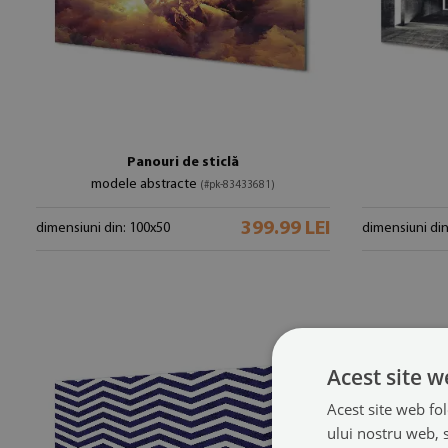
Panouri de sticlă
modele abstracte
(#pk-83433681)
399.99 LEI
dimensiuni din: 100x50
dimensiuni din
Acest site w
Acest site web fol
ului nostru web, s