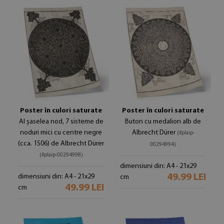
Poster în culori saturate
Poster în culori saturate
Al șaselea nod, 7 sisteme de
Buton cu medalion alb de
noduri mici cu centre negre
Albrecht Dürer
(#plaip-
(cca. 1506) de Albrecht Dürer
00294994)
(#plaip-00294998)
dimensiuni din: A4 - 21x29
49.99 LEI
dimensiuni din: A4 - 21x29
cm
49.99 LEI
cm