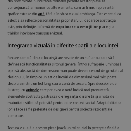
din proximitate. Subtilitatea formelor permite acestor piese să
conviețuiască armonios cu alte elemente, cum ar fi mici reprezentări
grafice extrase din
artă
, fără a încărca vizual ambianța. Este esențial ca
selecția să reflecte personalitatea proprietarului, deoarece abstracția
este, prin definiție, o formă de
exprimare a emoțiilor pure
și a
trăirilor interioare transpuse vizual.
Integrarea vizuală în diferite spații ale locuinței
Fiecare cameră dintr-o locuință are nevoie de un suflu nou care să îi
definească funcționalitatea și tonul general. Într-o sufragerie luminoasă,
o piesă abstractă de dimensiuni mari poate deveni centrul de greutate al
designului, în timp ce un set de lucrări de dimensiuni mai mici poate
decora simetric un hol lung sau o zonă de trecere. Spre deosebire de
ilustrații cu
animale
care pot avea o notă ludică mai pronunțată,
elementele abstracte păstrează o
eleganță discretă
și o notă de
maturitate stilistică potrivită pentru orice context social. Adaptabilitatea
lor le face să fie preferate de designeri pentru proiecte rezidențiale
complexe.
Textura vizuală a acestor piese joacă un rol crucial în percepția finală a