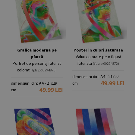
Grafică modernă pe
Poster în culori saturate
pânză
Valuri colorate pe o figură
Portret de personaj futurist
futuristă
(#plaip-00294872)
colorat
(#plaip-00294873)
dimensiuni din: A4 - 21x29
49.99 LEI
dimensiuni din: A4 - 21x29
cm
49.99 LEI
cm