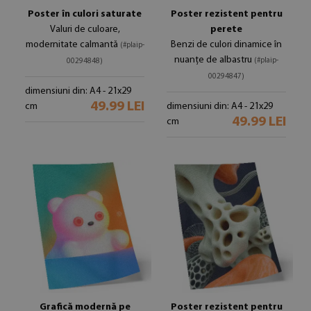
Poster în culori saturate
Poster rezistent pentru
Valuri de culoare,
perete
modernitate calmantă
Benzi de culori dinamice în
(#plaip-
nuanțe de albastru
(#plaip-
00294848)
00294847)
dimensiuni din: A4 - 21x29
49.99 LEI
cm
dimensiuni din: A4 - 21x29
49.99 LEI
cm
Grafică modernă pe
Poster rezistent pentru