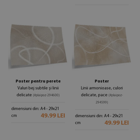
Poster pentru perete
Poster
Valuri bej subtile și linii
Linii armonioase, culori
delicate
delicate, pace
(#plaipoz-294600)
(#plaipoz-
294599)
dimensiuni din: A4 - 29x21
49.99 LEI
cm
dimensiuni din: A4 - 29x21
49.99 LEI
cm