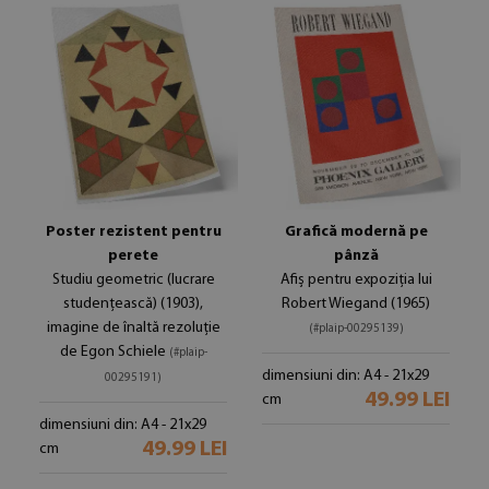
Poster rezistent pentru
Grafică modernă pe
perete
pânză
Studiu geometric (lucrare
Afiș pentru expoziția lui
studențească) (1903),
Robert Wiegand (1965)
imagine de înaltă rezoluție
(#plaip-00295139)
de Egon Schiele
(#plaip-
dimensiuni din: A4 - 21x29
00295191)
49.99 LEI
cm
dimensiuni din: A4 - 21x29
49.99 LEI
cm