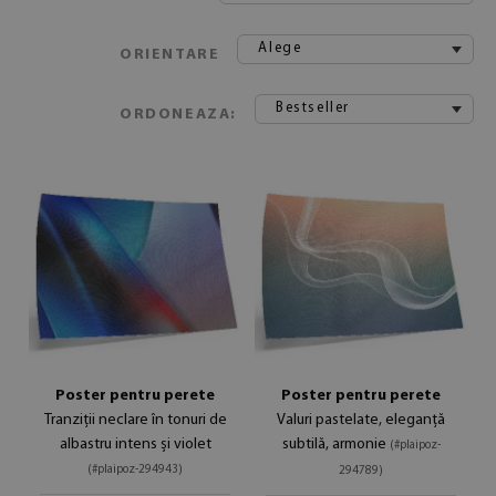
Alege
ORIENTARE
Bestseller
ORDONEAZA:
Poster pentru perete
Poster pentru perete
Tranziții neclare în tonuri de
Valuri pastelate, eleganță
albastru intens și violet
subtilă, armonie
(#plaipoz-
(#plaipoz-294943)
294789)