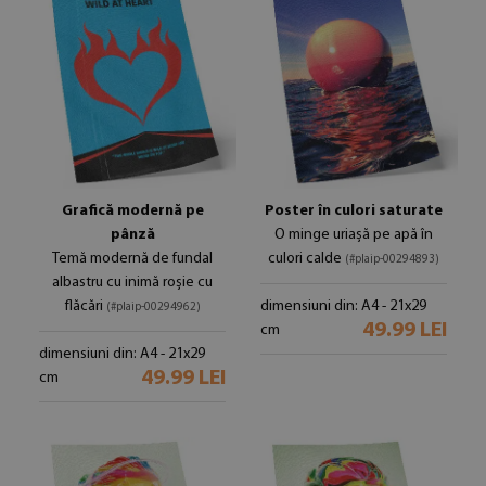
Grafică modernă pe
Poster în culori saturate
pânză
O minge uriașă pe apă în
Temă modernă de fundal
culori calde
(#plaip-00294893)
albastru cu inimă roșie cu
flăcări
dimensiuni din: A4 - 21x29
(#plaip-00294962)
49.99 LEI
cm
dimensiuni din: A4 - 21x29
49.99 LEI
cm