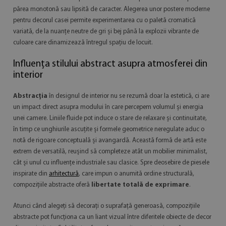
părea monotonă sau lipsită de caracter. Alegerea unor postere moderne
pentru decorul casei permite experimentarea cu o paletă cromatică
variată, de la nuanțe neutre de gri și bej până la explozii vibrante de
culoare care dinamizează întregul spațiu de locuit.
Influența stilului abstract asupra atmosferei din
interior
Abstracția
în designul de interior nu se rezumă doar la estetică, ci are
un impact direct asupra modului în care percepem volumul și energia
unei camere. Liniile fluide pot induce o stare de relaxare și continuitate,
în timp ce unghiurile ascuțite și formele geometrice neregulate aduc o
notă de rigoare conceptuală și avangardă. Această formă de artă este
extrem de versatilă, reușind să completeze atât un mobilier minimalist,
cât și unul cu influențe industriale sau clasice. Spre deosebire de piesele
inspirate din
arhitectură
, care impun o anumită ordine structurală,
compozițiile abstracte oferă
libertate totală de exprimare
.
Atunci când alegeți să decorați o suprafață generoasă, compozițiile
abstracte pot funcționa ca un liant vizual între diferitele obiecte de decor