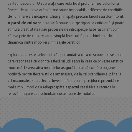
calității decorului. O suprafață care redă fidel profunzimea culorilor și
finețea detaliilor va arăta întotdeauna impecabil, indiferent de condițiile
de iluminare ale încăperii. Chiar și în spații precum biroul sau dormitorul,
o pată de culoare
abstractă poate sparge rigoarea cotidiană și poate
stimula creativitatea sau procesele de introspecție. Este fascinant cum
câteva pete de culoare sau o simplă linie curbă pot schimba radical
dinamica dintre mobilier și finisajele pereților.
Explorarea acestei selecții oferă oportunitatea de a descoperi piese unice
care rezonează cu dorințele fiecărui utilizator în ceea ce privește estetica
modernă. Diversitatea modelelor asigură faptul că există o opțiune
potrivită pentru fiecare stil de amenajare, de la cel scandinav și până la
cel maximalist sau eclectic. Investiția în decorul pereților reprezintă cel
mai simplu mod de a reîmprospăta aspectul casei fără a recurge la
renovări majore sau schimbări costisitoare de mobilier.