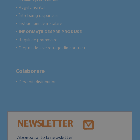
Regulamentul
●
Întrebări și răspunsuri
●
Instrucțiuni de instalare
●
INFORMAȚII DESPRE PRODUSE
●
Reguli de promovare
●
Dreptul de a se retrage din contract
●
Colaborare
Deveniți distribuitor
●
NEWSLETTER
Aboneaza-te la newsletter