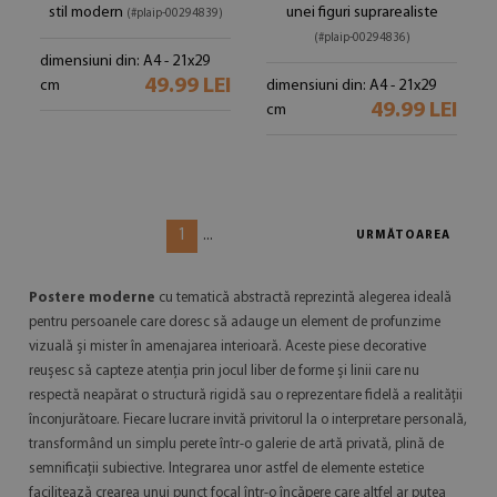
stil modern
unei figuri suprarealiste
(#plaip-00294839)
(#plaip-00294836)
dimensiuni din: A4 - 21x29
49.99 LEI
cm
dimensiuni din: A4 - 21x29
49.99 LEI
cm
1
...
URMĂTOAREA
Postere moderne
cu tematică abstractă reprezintă alegerea ideală
pentru persoanele care doresc să adauge un element de profunzime
vizuală și mister în amenajarea interioară. Aceste piese decorative
reușesc să capteze atenția prin jocul liber de forme și linii care nu
respectă neapărat o structură rigidă sau o reprezentare fidelă a realității
înconjurătoare. Fiecare lucrare invită privitorul la o interpretare personală,
transformând un simplu perete într-o galerie de artă privată, plină de
semnificații subiective. Integrarea unor astfel de elemente estetice
facilitează crearea unui punct focal într-o încăpere care altfel ar putea