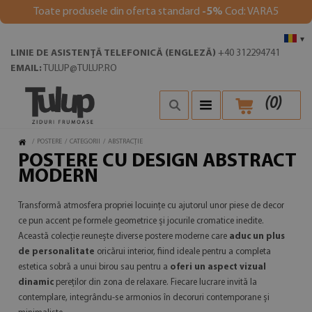
Toate produsele din oferta standard
-5%
Cod: VARA5
▾
LINIE DE ASISTENȚĂ TELEFONICĂ (ENGLEZĂ)
+40 312294741
EMAIL:
TULUP@TULUP.RO
(
0
)
/
POSTERE
/
CATEGORII
/
ABSTRACȚIE
POSTERE CU DESIGN ABSTRACT
MODERN
Transformă atmosfera propriei locuințe cu ajutorul unor piese de decor
ce pun accent pe formele geometrice și jocurile cromatice inedite.
Această colecție reunește diverse postere moderne care
aduc un plus
de personalitate
oricărui interior, fiind ideale pentru a completa
estetica sobră a unui birou sau pentru a
oferi un aspect vizual
dinamic
pereților din zona de relaxare. Fiecare lucrare invită la
contemplare, integrându-se armonios în decoruri contemporane și