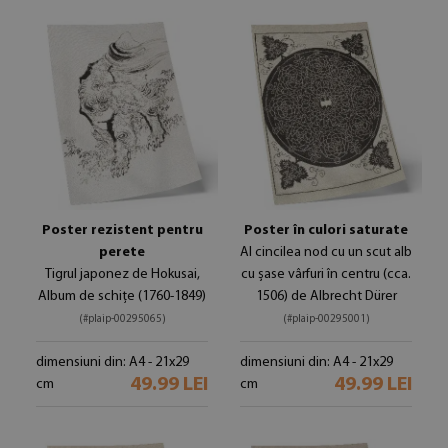
Poster rezistent pentru
Poster în culori saturate
perete
Al cincilea nod cu un scut alb
Tigrul japonez de Hokusai,
cu șase vârfuri în centru (cca.
Album de schițe (1760-1849)
1506) de Albrecht Dürer
(#plaip-00295065)
(#plaip-00295001)
dimensiuni din: A4 - 21x29
dimensiuni din: A4 - 21x29
49.99 LEI
49.99 LEI
cm
cm