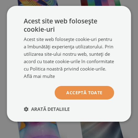
Acest site web folosește
cookie-uri
Poster în culori saturate
Poster rezistent pentru
Acest site web folosește cookie-uri pentru
Spirale abstracte colorate
perete
a îmbunătăți experiența utilizatorului. Prin
Dungi tonale colorate într-un
(#plaip-00294869)
utilizarea site-ului nostru web, sunteți de
stil modern
(#plaip-00294862)
acord cu toate cookie-urile în conformitate
dimensiuni din: A4 - 21x29
cu Politica noastră privind cookie-urile.
49.99 LEI
cm
dimensiuni din: A4 - 21x29
Află mai multe
49.99 LEI
cm
ACCEPTĂ TOATE
ARATĂ DETALIILE