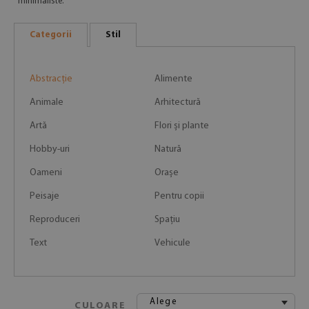
minimaliste.
Categorii
Stil
Abstracție
Alimente
Animale
Arhitectură
Artă
Flori și plante
Hobby-uri
Natură
Oameni
Orașe
Peisaje
Pentru copii
Reproduceri
Spațiu
Text
Vehicule
Alege
CULOARE