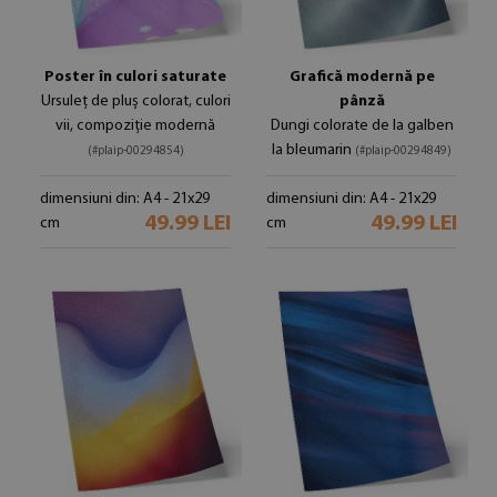
Poster în culori saturate
Grafică modernă pe
Ursuleț de pluș colorat, culori
pânză
vii, compoziție modernă
Dungi colorate de la galben
la bleumarin
(#plaip-00294854)
(#plaip-00294849)
dimensiuni din: A4 - 21x29
dimensiuni din: A4 - 21x29
49.99 LEI
49.99 LEI
cm
cm