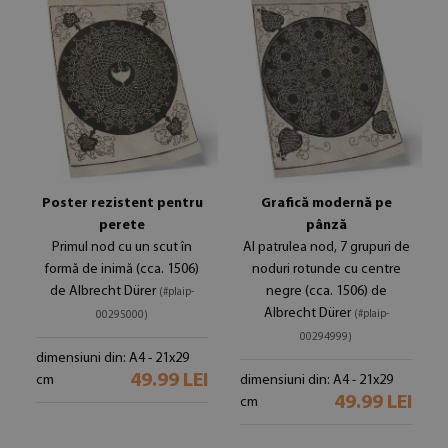
Poster rezistent pentru
Grafică modernă pe
perete
pânză
Primul nod cu un scut în
Al patrulea nod, 7 grupuri de
formă de inimă (cca. 1506)
noduri rotunde cu centre
de Albrecht Dürer
negre (cca. 1506) de
(#plaip-
Albrecht Dürer
(#plaip-
00295000)
00294999)
dimensiuni din: A4 - 21x29
49.99 LEI
cm
dimensiuni din: A4 - 21x29
49.99 LEI
cm