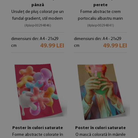
pânză
perete
Ursuleț de pluș colorat pe un
Forme abstracte crem
fundal gradient, stil modern
portocaliu albastru marin
(#plaip-00294846)
(#plaip-00294841)
dimensiuni din: A4 - 21x29
dimensiuni din: A4 - 21x29
49.99 LEI
49.99 LEI
cm
cm
Poster în culori saturate
Poster în culori saturate
Forme abstracte colorate în
O mască colorată în mâinile