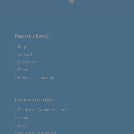
Pentru clienți
Blog
●
Contact
●
Despre noi
●
Părere
●
Produse la comandă
●
Informatii utile
Politica de Confidențialitate
●
Livrare
●
Plăți
●
Reclamații și returnări
●