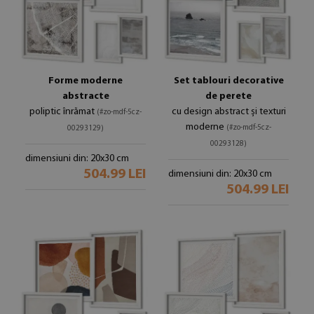
Forme moderne
Set tablouri decorative
abstracte
de perete
poliptic înrămat
cu design abstract și texturi
(#zo-mdf-5cz-
moderne
(#zo-mdf-5cz-
00293129)
00293128)
dimensiuni din: 20x30 cm
504.99 LEI
dimensiuni din: 20x30 cm
504.99 LEI