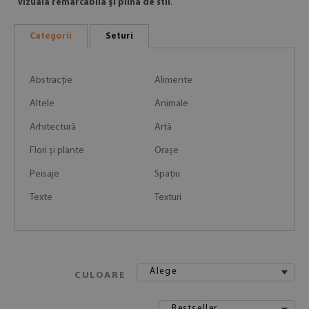
vizuală remarcabilă și plină de stil
.
Categorii
Seturi
Abstracție
Alimente
Altele
Animale
Arhitectură
Artă
Flori și plante
Orașe
Peisaje
Spațiu
Texte
Texturi
Alege
CULOARE
Bestseller