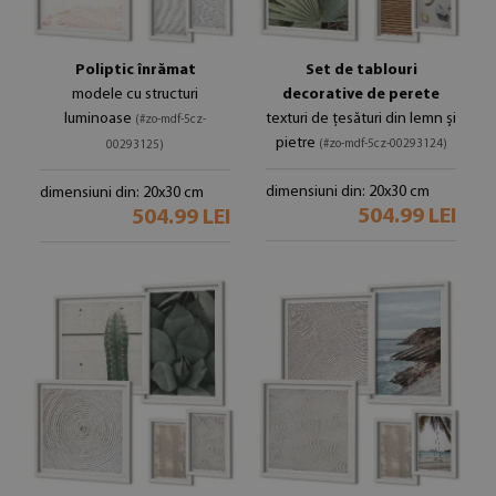
Poliptic înrămat
Set de tablouri
modele cu structuri
decorative de perete
luminoase
texturi de țesături din lemn și
(#zo-mdf-5cz-
pietre
(#zo-mdf-5cz-00293124)
00293125)
dimensiuni din: 20x30 cm
dimensiuni din: 20x30 cm
504.99 LEI
504.99 LEI