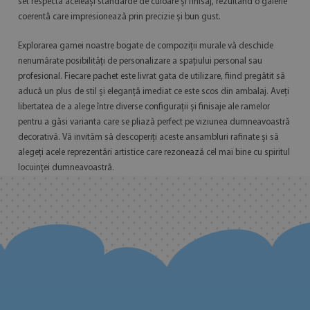
set respectă aceleași standarde de culoare și finisaj, rezultând o galerie
coerentă care impresionează prin precizie și bun gust.
Explorarea gamei noastre bogate de compoziții murale vă deschide
nenumărate posibilități de personalizare a spațiului personal sau
profesional. Fiecare pachet este livrat gata de utilizare, fiind pregătit să
aducă un plus de stil și eleganță imediat ce este scos din ambalaj. Aveți
libertatea de a alege între diverse configurații și finisaje ale ramelor
pentru a găsi varianta care se pliază perfect pe viziunea dumneavoastră
decorativă. Vă invităm să descoperiți aceste ansambluri rafinate și să
alegeți acele reprezentări artistice care rezonează cel mai bine cu spiritul
locuinței dumneavoastră.