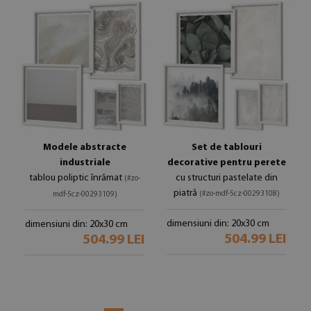
Modele abstracte
Set de tablouri
industriale
decorative pentru perete
tablou poliptic înrămat
cu structuri pastelate din
(#zo-
piatră
(#zo-mdf-5cz-00293108)
mdf-5cz-00293109)
dimensiuni din: 20x30 cm
dimensiuni din: 20x30 cm
504.99 LEI
504.99 LEI