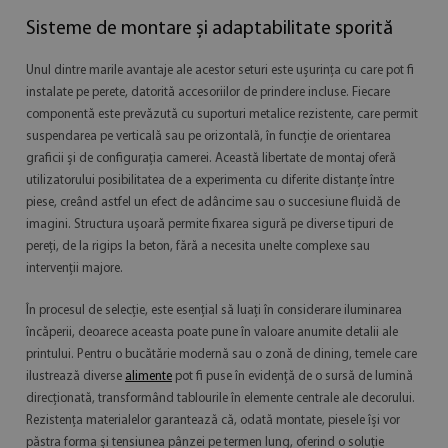
Sisteme de montare și adaptabilitate sporită
Unul dintre marile avantaje ale acestor seturi este ușurința cu care pot fi
instalate pe perete, datorită accesoriilor de prindere incluse. Fiecare
componentă este prevăzută cu suporturi metalice rezistente, care permit
suspendarea pe verticală sau pe orizontală, în funcție de orientarea
graficii și de configurația camerei. Această libertate de montaj oferă
utilizatorului posibilitatea de a experimenta cu diferite distanțe între
piese, creând astfel un efect de adâncime sau o succesiune fluidă de
imagini. Structura ușoară permite fixarea sigură pe diverse tipuri de
pereți, de la rigips la beton, fără a necesita unelte complexe sau
intervenții majore.
În procesul de selecție, este esențial să luați în considerare iluminarea
încăperii, deoarece aceasta poate pune în valoare anumite detalii ale
printului. Pentru o bucătărie modernă sau o zonă de dining, temele care
ilustrează diverse
alimente
pot fi puse în evidență de o sursă de lumină
direcționată, transformând tablourile în elemente centrale ale decorului.
Rezistența materialelor garantează că, odată montate, piesele își vor
păstra forma și tensiunea pânzei pe termen lung, oferind o soluție