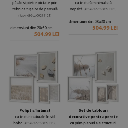
păsări și pietre pictate prin
cu textură minimalistă
tehnica tușelor de pensulă
vopsită
(#zo-mdf-5cz-00293120)
(#zo-mdf-5cz-00293121)
dimensiuni din: 20x30 cm
504.99 LEI
dimensiuni din: 20x30 cm
504.99 LEI
Poliptic înrămat
Set de tablouri
cu texturi naturale în stil
decorative pentru perete
boho
cu prim-planuri ale structurii
(#zo-mdf-5cz-00293119)