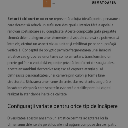
1
...
URMĂTOAREA
Seturi tablouri moderne
reprezintă soluția ideală pentru persoanele
care doresc să aducă un suflu nou designului interior fără a apela la
renovări costisitoare sau complicate. Aceste compoziții gata pregătite
elimină dilema alegerii unor elemente individuale care să se potrivească
între ele, oferind un aspect vizual unitar și echilibrat pe orice suprafață
verticală. Conceptul de polyptic permite fragmentarea unei imagini
artistice sau gruparea unor teme complementare, transformând un
perete gol într-o veritabilă expoziție privată. Indiferent de spațiul ales,
aceste ansambluri decorative reușesc să capteze atenția și să
definească personalitatea unei camere prin culori și forme bine
structurate. Utilizarea unor rame discrete, dar rezistente, asigură o
încadrare elegantă care scoate în evidență detaliile printului digital
realizat la standarde înalte de calitate.
Configurații variate pentru orice tip de încăpere
Diversitatea acestor ansambluri artistice permite adaptarea lor la
dimensiuni diferite ale pereților, oferind opțiuni compuse din trei, patru