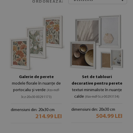
ORDONEAZA:
Galerie de perete
Set de tablouri
modele florale în nuanțe de
decorative pentru perete
portocaliu și verde
texturi minimaliste în nuanțe
(#zo-mdf-
calde
(#zo-mdf-5cz-00293134)
3cz-20x30-00291173)
dimensiuni din: 20x30 cm
dimensiuni din: 20x30 cm
504.99 LEI
214.99 LEI