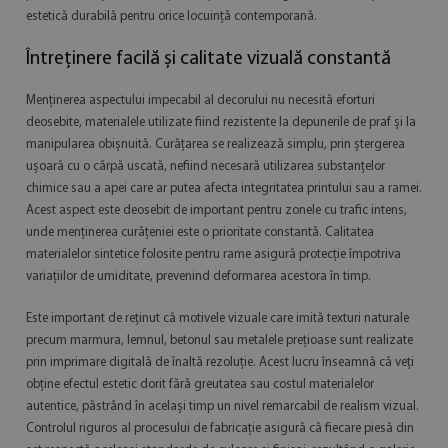
estetică durabilă pentru orice locuință contemporană.
Întreținere facilă și calitate vizuală constantă
Menținerea aspectului impecabil al decorului nu necesită eforturi
deosebite, materialele utilizate fiind rezistente la depunerile de praf și la
manipularea obișnuită. Curățarea se realizează simplu, prin ștergerea
ușoară cu o cârpă uscată, nefiind necesară utilizarea substanțelor
chimice sau a apei care ar putea afecta integritatea printului sau a ramei.
Acest aspect este deosebit de important pentru zonele cu trafic intens,
unde menținerea curățeniei este o prioritate constantă. Calitatea
materialelor sintetice folosite pentru rame asigură protecție împotriva
variațiilor de umiditate, prevenind deformarea acestora în timp.
Este important de reținut că motivele vizuale care imită texturi naturale
precum marmura, lemnul, betonul sau metalele prețioase sunt realizate
prin imprimare digitală de înaltă rezoluție. Acest lucru înseamnă că veți
obține efectul estetic dorit fără greutatea sau costul materialelor
autentice, păstrând în același timp un nivel remarcabil de realism vizual.
Controlul riguros al procesului de fabricație asigură că fiecare piesă din