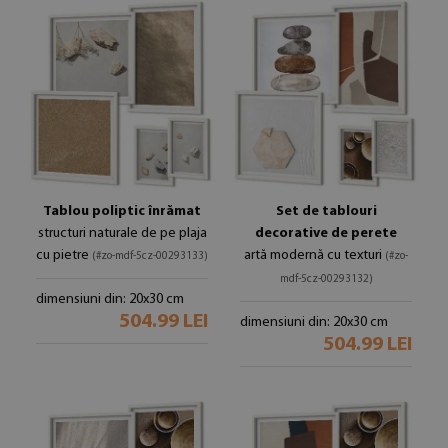
Tablou poliptic înrămat
Set de tablouri
structuri naturale de pe plaja
decorative de perete
cu pietre
artă modernă cu texturi
(#zo-mdf-5cz-00293133)
(#zo-
mdf-5cz-00293132)
dimensiuni din: 20x30 cm
504.99 LEI
dimensiuni din: 20x30 cm
504.99 LEI