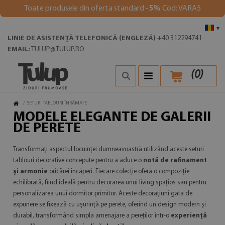
Toate produsele din oferta standard
-5%
Cod: VARA5
▾
LINIE DE ASISTENȚĂ TELEFONICĂ (ENGLEZĂ)
+40 312294741
EMAIL:
TULUP@TULUP.RO
(
0
)
/
SETURI TABLOURI ÎNRĂMATE
MODELE ELEGANTE DE GALERII
DE PERETE
Transformați aspectul locuinței dumneavoastră utilizând aceste seturi
tablouri decorative concepute pentru a aduce o
notă de rafinament
și armonie
oricărei încăperi. Fiecare colecție oferă o compoziție
echilibrată, fiind ideală pentru decorarea unui living spațios sau pentru
personalizarea unui dormitor primitor. Aceste decorațiuni gata de
expunere se fixează cu ușurință pe perete, oferind un design modern și
durabil, transformând simpla amenajare a pereților într-o
experiență