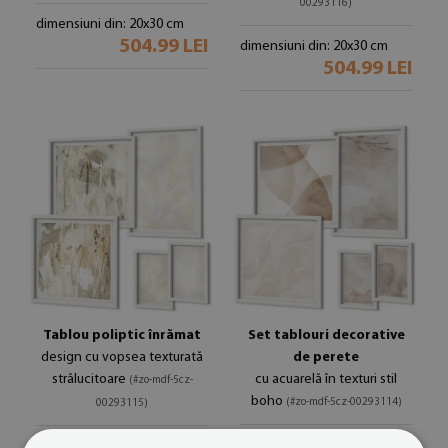
00293116)
dimensiuni din: 20x30 cm
504.99 LEI
dimensiuni din: 20x30 cm
504.99 LEI
Tablou poliptic înrămat
Set tablouri decorative
design cu vopsea texturată
de perete
strălucitoare
cu acuarelă în texturi stil
(#zo-mdf-5cz-
boho
(#zo-mdf-5cz-00293114)
00293115)
dimensiuni din: 20x30 cm
dimensiuni din: 20x30 cm