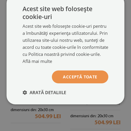
504.99 LEI
504.99 LEI
Acest site web folosește
cookie-uri
Acest site web folosește cookie-uri pentru
a îmbunătăți experiența utilizatorului. Prin
utilizarea site-ului nostru web, sunteți de
acord cu toate cookie-urile în conformitate
cu Politica noastră privind cookie-urile.
Află mai multe
ACCEPTĂ TOATE
Acuarele delicate
Set de tablouri
tablou poliptic înrămat
decorative de perete
(#zo-
ARATĂ DETALIILE
cu textură subtilă de
mdf-5cz-00293113)
acuarelă
(#zo-mdf-5cz-00293112)
dimensiuni din: 20x30 cm
504.99 LEI
dimensiuni din: 20x30 cm
504.99 LEI