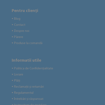
Pentru clienți
Blog
●
Contact
●
Despre noi
●
Părere
●
Produse la comandă
●
Informatii utile
Politica de Confidențialitate
●
Livrare
●
Plăți
●
Reclamații și returnări
●
Regulamentul
●
Întrebări și răspunsuri
●
●