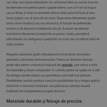
sau chiar cinci piese individuale. Un set format dintr-un număr mai mic
de elemente este perfect pentru spațiile intime, cum ar fi un hol îngust
sau un birou, în timp ce variantele extinse devin punctul focal al unui
living spațios sau al unei săli de mese. Dispunerea elementelor poate
urma o linie simetrică sau una dinamică, în funcție de preferințele
estetice și de dinamica mobilierului din jur. Această versatilitate
transformă decorarea locuinței într-un proces creativ, permițând
utilizatorului să configureze spațiul într-un mod care să reflecte stilul de
viață modern.
Alegerea subiectului grafic influențează în mod direct atmosfera
generală a căminului dumneavoastră. Pentru un dormitor relaxant,
puteți opta pentru o tematică inspirată din
animale
, care aduce o notă
de naturalețe și liniște compoziției. În schimb, pentru un spațiu de zi plin
de energie, temele urbane sau geometrice sunt mult mai potrivite.
Flexibilitatea acestor produse constă în posibilitatea de a integra grafica
dorită într-o structură modulară care păstrează coerența vizuală
indiferent de complexitatea imaginii de bază.
Materiale durabile și finisaje de precizie