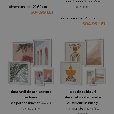
în stil boho
(#zo-mdf-5cz-
dimensiuni din: 20x30 cm
00293118)
504.99 LEI
dimensiuni din: 20x30 cm
504.99 LEI
Ilustrații de arhitectură
Set de tablouri
urbană
decorative de perete
set poliptic înrămat
cu structuri în nuanțe
(#zo-mdf-
minimaliste
(#zo-mdf-5cz-
5cz-00293117)