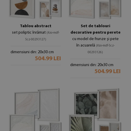
Tablou abstract
Set de tablouri
set poliptic înrămat
decorative pentru perete
(#zo-mdf-
cu model de frunze și pete
5cz-00293127)
în acuarelă
(#zo-mdf-5cz-
dimensiuni din: 20x30 cm
00293126)
504.99 LEI
dimensiuni din: 20x30 cm
504.99 LEI