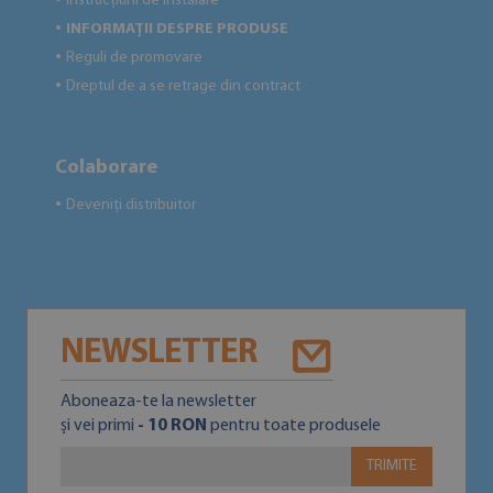
Instrucțiuni de instalare
INFORMAȚII DESPRE PRODUSE
●
Reguli de promovare
●
Dreptul de a se retrage din contract
●
Colaborare
Deveniți distribuitor
●
NEWSLETTER
Aboneaza-te la newsletter
și vei primi
- 10 RON
pentru toate produsele
TRIMITE