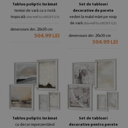
Tablou poliptic înrămat
Set de tablouri
texturi de vară cu o notă
decorative de perete
tropicală
vederi la malul mării pe nisip
(#zo-mdf-5cz-00293123)
de vară
(#zo-mdf-5cz-00293122)
dimensiuni din: 20x30 cm
504.99 LEI
dimensiuni din: 20x30 cm
504.99 LEI
Tablou poliptic înrămat
Set de tablouri
cu decor reprezentând
decorative pentru perete