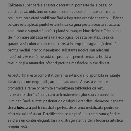
Calitatea superioară a acestor decorațiuni pornește de la baza lor
constructivă, utilizând un cadru robust realizat din material lemnos
prelucrat, care oferă stabilitate fără a îngreuna excesiv ansamblul. Pânza
pe care este aplicat printul este întinsă cu grijă peste această structură,
asigurând o suprafață perfect plană și margini bine definite. Tehnologia
de imprimare utilizată este una ecologică, bazată pe latex, ceea ce
garantează culori vibrante care rezistă în timp și o siguranță deplină
pentru mediul interior, neemițând substanțe nocive sau mirosuri
neplăcute. Această metodă de producție permite redarea fidelă a
texturilor și a nuanțelor, oferind profunzime fiecărei piese din set.
Aspectul final este completat de rama exterioară, disponibilă în nuanțe
clasice precum negru, alb, argintiu sau auriu. Această varietate
cromatică a ramelor permite armonizarea tablourilor cu restul
accesoriilor din încăpere, cum ar fi mânerele ușilor sau corpurile de
iluminat. Dacă sunteți pasionat de designul grandios, elemente inspirate
din
arhitectură
pot fi încadrate perfect de o ramă metalizată pentru un
efect vizual sofisticat. Detaliile tehnice ale profilului ramei sunt gândite
să ofere un contur elegant, fără a distrage atenția de la lucrarea artistică
propriu-zisă.