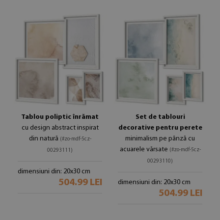
Tablou poliptic înrămat
Set de tablouri
cu design abstract inspirat
decorative pentru perete
din natură
minimalism pe pânză cu
(#zo-mdf-5cz-
acuarele vărsate
(#zo-mdf-5cz-
00293111)
00293110)
dimensiuni din: 20x30 cm
504.99 LEI
dimensiuni din: 20x30 cm
504.99 LEI