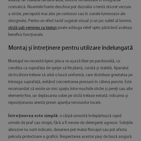
aleasă, iar cealaltă rămâne albă, oferind versatilitate în integrarea
cromatică. Nuantele foarte deschise pot dezvălui o tentă discret verzuie
a sticlei, percepută mai ales pe contururi sau în zonele luminoase ale
designului. Pentru un efect tactil sugerat vizual și un joc subtil al luminii,
sticlă sub șemineu cu texturi
poate adăuga relief optic păstrând aceleași
beneficii funcționale.
Montaj și întreținere pentru utilizare îndelungată
Montajul nu necesită lipire: placa se așază liber pe pardoseală, cu
condiția ca suprafața de sprijin să fie plană, curată și stabilă. Aparatul
de încălzire trebuie să aibă o bază uniformă, care distribuie greutatea pe
întreaga suprafață, evitând concentrarea presiunii în câteva puncte. Este
recomandat să existe un mic spațiu între muchiile sticlei și pereți sau alte
elemente fixe, iar deplasarea sobei pe sticlă trebuie evitată; ridicarea și
repoziționarea atentă previn apariția tensiunilor locale.
Întreținerea este simplă
: o cârpă umezită îndepărtează rapid
urmele de praf sau stropii, fără a fi nevoie de detergenți agresivi. Soluțiile
abrazive nu sunt indicate, deoarece pot matui finisajul sau pot afecta
pelicula protectoare a graficii. Respectarea acestor pași de bază asigură