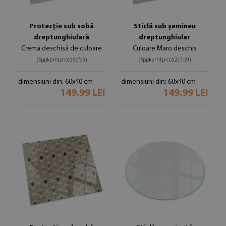
Protecție sub sobă
Sticlă sub șemineu
dreptunghiulară
dreptunghiular
Cremă deschisă de culoare
Culoare Maro deschis
(#ppkprntp-ccd5cfc3)
(#ppkprntp-ccd2c1b9)
dimensiuni din: 60x40 cm
dimensiuni din: 60x40 cm
149.99 LEI
149.99 LEI