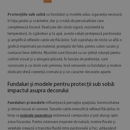
Protecțiile sub sobă
cu fundaluri și modele aduc siguranța necesară
în fața jarului și scânteilor, dar și o notă de personalitate care
completează focarul. Realizate din sticlă sigură, rezistentă la
temperatură, la zgârieturi și la apă, aceste soluții protejează pardoseala
și amplifică reflexiile calde ale flăcărilor. Sub suprafața de sticlă se află o
grafică imprimată pe material, protejată de folie, pentru culori curate și
contururi bine definite. Muchiile sunt finisate cu un șlefuit rotunjit pentru
confort vizual și o atingere plăcută. În funcție de preferințe, sunt
cunoscute și ca sticle sub șemineu, însă versiunile cu fundaluri și motive
dedicate oferă coerență cromatică și un caracter decorativ aparte.
Fundaluri și modele pentru protecții sub sobă:
impactul asupra decorului
Fundaluri și modele
influențează percepția spațiului, luminozitatea
și ritmul vizual al camerei. Tonurile calde intensifică reflexul flăcărilor, în
timp ce
motivele geometrice
ordonează compoziția și pot alungi optic
zona focarului. Pentru interioare inspirate de natură, motive florale și
vegetale creează o tranziție fluidă între pardoseală și foc, adăugând