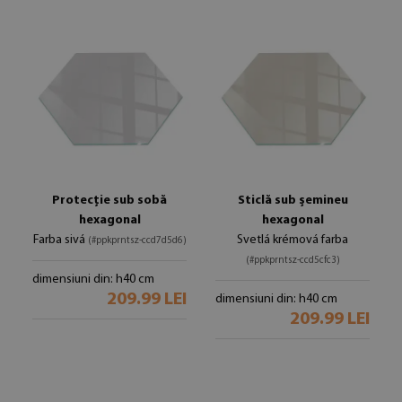
Protecție sub sobă
Sticlă sub șemineu
hexagonal
hexagonal
Farba sivá
Svetlá krémová farba
(#ppkprntsz-ccd7d5d6)
(#ppkprntsz-ccd5cfc3)
dimensiuni din: h40 cm
209.99 LEI
dimensiuni din: h40 cm
209.99 LEI