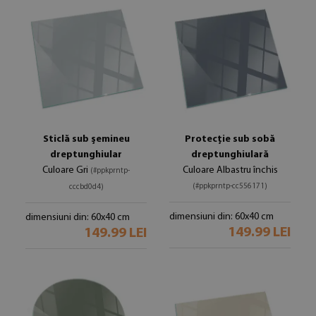
Sticlă sub șemineu
Protecție sub sobă
dreptunghiular
dreptunghiulară
Culoare Gri
Culoare Albastru închis
(#ppkprntp-
(#ppkprntp-cc556171)
cccbd0d4)
dimensiuni din: 60x40 cm
dimensiuni din: 60x40 cm
149.99 LEI
149.99 LEI