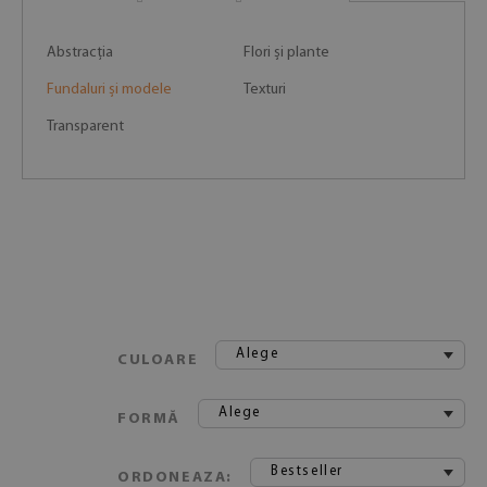
Abstracția
Flori și plante
Fundaluri și modele
Texturi
Transparent
Alege
CULOARE
Alege
FORMĂ
Bestseller
ORDONEAZA: