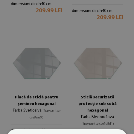
dimensiuni din: h40 cm
209.99 LEI
dimensiuni din: h40 cm
209.99 LEI
Placă de sticlă pentru
Sticlă securizată
șemineu hexagonal
protecție sub sobă
Farba Svetlosivá
hexagonal
(#ppkprntsz-
Farba Bledoružová
cce8eae9)
(#ppkprntsz-cce7d8d1)
dimensiuni din: h40 cm