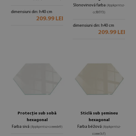
Slonovinová farba
(#ppkprntsz-
dimensiuni din: h40 cm
ccf8f7f3)
209.99 LEI
dimensiuni din: h40 cm
209.99 LEI
Protecție sub sobă
Sticlă sub șemineu
hexagonal
hexagonal
Farba sivá
Farba béžová
(#ppkprntsz-cceeede9)
(#ppkprntsz-
cceee3cf)