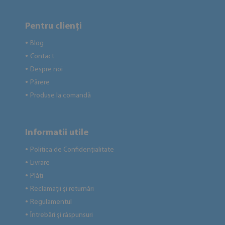
Pentru clienți
Blog
●
Contact
●
Despre noi
●
Părere
●
Produse la comandă
●
Informatii utile
Politica de Confidențialitate
●
Livrare
●
Plăți
●
Reclamații și returnări
●
Regulamentul
●
Întrebări și răspunsuri
●