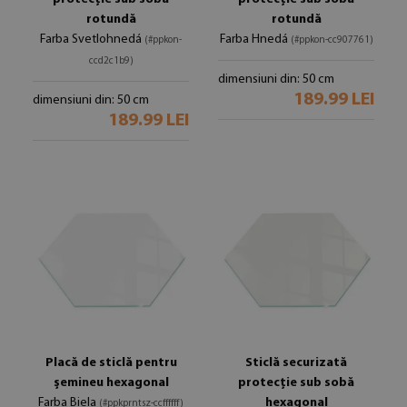
rotundă
rotundă
Farba Svetlohnedá
Farba Hnedá
(#ppkon-
(#ppkon-cc907761)
ccd2c1b9)
dimensiuni din: 50 cm
189.99 LEI
dimensiuni din: 50 cm
189.99 LEI
Placă de sticlă pentru
Sticlă securizată
șemineu hexagonal
protecție sub sobă
Farba Biela
hexagonal
(#ppkprntsz-ccffffff)