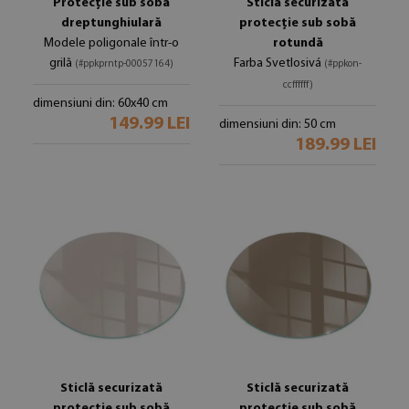
Protecție sub sobă
Sticlă securizată
dreptunghiulară
protecție sub sobă
Modele poligonale într-o
rotundă
grilă
Farba Svetlosivá
(#ppkprntp-00057164)
(#ppkon-
ccffffff)
dimensiuni din: 60x40 cm
149.99 LEI
dimensiuni din: 50 cm
189.99 LEI
Sticlă securizată
Sticlă securizată
protecție sub sobă
protecție sub sobă