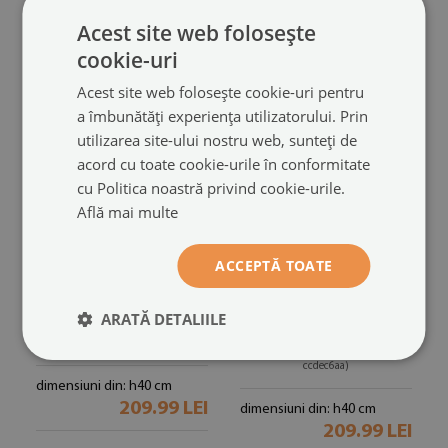
209.99 LEI
dimensiuni din: h40 cm
Acest site web folosește
209.99 LEI
cookie-uri
Acest site web folosește cookie-uri pentru
a îmbunătăți experiența utilizatorului. Prin
utilizarea site-ului nostru web, sunteți de
acord cu toate cookie-urile în conformitate
cu Politica noastră privind cookie-urile.
Află mai multe
ACCEPTĂ TOATE
Protecție sub sobă
Sticlă sub șemineu
ARATĂ DETALIILE
hexagonal
hexagonal
Farba sivá
Farba béžová
(#ppkprntsz-ccdedede)
(#ppkprntsz-
ccdec6aa)
dimensiuni din: h40 cm
209.99 LEI
dimensiuni din: h40 cm
209.99 LEI