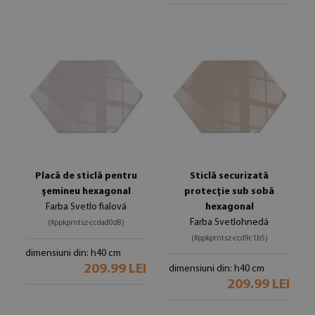
Placă de sticlă pentru
Sticlă securizată
șemineu hexagonal
protecție sub sobă
Farba Svetlo fialová
hexagonal
Farba Svetlohnedá
(#ppkprntsz-ccdad0d8)
(#ppkprntsz-ccd9c1b5)
dimensiuni din: h40 cm
209.99 LEI
dimensiuni din: h40 cm
209.99 LEI