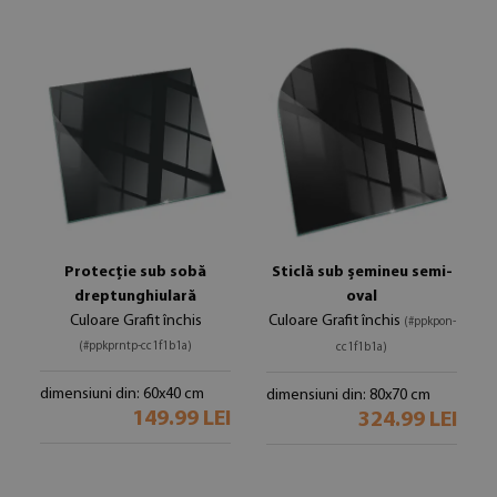
Protecție sub sobă
Sticlă sub șemineu semi-
dreptunghiulară
oval
Culoare Grafit închis
Culoare Grafit închis
(#ppkpon-
(#ppkprntp-cc1f1b1a)
cc1f1b1a)
dimensiuni din: 60x40 cm
dimensiuni din: 80x70 cm
149.99 LEI
324.99 LEI