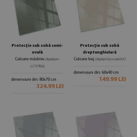
Protecție sub sobă semi-
Protecție sub sobă
ovală
dreptunghiulară
Culoare măsliniu
Culoare bej
(#ppkpon-
(#ppkprntp-cceee3cf)
cc737f6b)
dimensiuni din: 60x40 cm
149.99 LEI
dimensiuni din: 80x70 cm
324.99 LEI