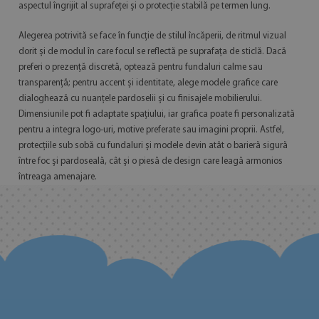
aspectul îngrijit al suprafeței și o protecție stabilă pe termen lung.
Alegerea potrivită se face în funcție de stilul încăperii, de ritmul vizual
dorit și de modul în care focul se reflectă pe suprafața de sticlă. Dacă
preferi o prezență discretă, optează pentru fundaluri calme sau
transparență; pentru accent și identitate, alege modele grafice care
dialoghează cu nuanțele pardoselii și cu finisajele mobilierului.
Dimensiunile pot fi adaptate spațiului, iar grafica poate fi personalizată
pentru a integra logo-uri, motive preferate sau imagini proprii. Astfel,
protecțiile sub sobă cu fundaluri și modele devin atât o barieră sigură
între foc și pardoseală, cât și o piesă de design care leagă armonios
întreaga amenajare.