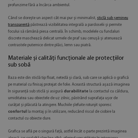
profunzime fără a încărca ambientul.
Când se dorește un aspect cât mai pur și minimalist,
sticlă sub șemineu
transparentă
păstrează vizibilitatea integrală a pardoselii și permite
focului să rămână piesa centrală. În schimb, modelele cu fundaluri
discrete maschează delicat urmele de praf sau cenușă și atenuează
contrastele puternice dintre plăci, lemn sau piatră.
Materiale și calități funcționale ale protecțiilor
sub sobă
Baza este din sticlă tip float, netedă și clară, sub care se aplică o grafică
pe material cu finisaj protejat de folie. Această structură așază imaginea
în siguranță sub sticlă și asigură
durabilitate
la contactul cu căldura,
umiditatea sau obiectele de uz zilnic, păstrând suprafața ușor de
curățat și plăcută la atingere. Muchiile șlefuite rotunjit sporesc
confortul
la montaj și în utilizare, reducând riscul de ciobire la
contactul cu obiecte dure.
Grafica se află pe o singură față, astfel încât o parte prezintă imaginea