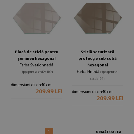
Placă de sticlă pentru
Sticlă securizată
șemineu hexagonal
protecție sub sobă
Farba Svetlohnedá
hexagonal
Farba Hnedá
(#ppkprntsz-ccd2c1b9)
(#ppkprntsz-
ccceb191)
dimensiuni din: h40 cm
209.99 LEI
dimensiuni din: h40 cm
209.99 LEI
1
...
URMĂTOAREA