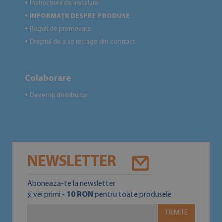
Instrucțiuni de instalare
●
INFORMAȚII DESPRE PRODUSE
●
Reguli de promovare
●
Dreptul de a se retrage din contract
●
Colaborare
Deveniți distribuitor
●
NEWSLETTER
Aboneaza-te la newsletter
și vei primi
- 10 RON
pentru toate produsele
TRIMITE