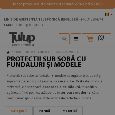
Toate produsele din oferta standard
-5%
Cod: VARA5
▾
LINIE DE ASISTENȚĂ TELEFONICĂ (ENGLEZĂ)
+40 312294741
EMAIL:
TULUP@TULUP.RO
(
0
)
/
PROTECȚII SUB SOBĂ
/
CATEGORII
/
FUNDALURI ȘI MODELE
PROTECȚII SUB SOBĂ CU
FUNDALURI ȘI MODELE
Protecțiile sub sobe cu fundaluri și modele adaugă un plus de stil și
siguranță zonei din jurul șemineului sau al sobei. Realizate din sticlă
rezistentă, ele protejează
pardoseala de căldură
, murdărie și
zgârieturi, fiind potrivite atât pentru
interioare moderne
, cât și
pentru amenajări clasice. sticle securizate protecție sub sobă
Categorii
Formă
Material