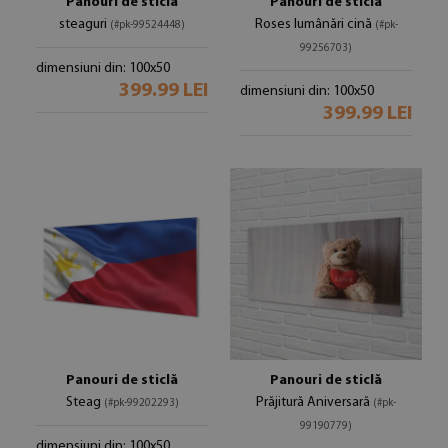
Panouri de sticlă
Panouri de sticlă
steaguri
Roses lumânări cină
(#pk-99524448)
(#pk-
99256703)
dimensiuni din: 100x50
399.99 LEI
dimensiuni din: 100x50
399.99 LEI
Panouri de sticlă
Panouri de sticlă
Steag
Prăjitură Aniversară
(#pk-99202293)
(#pk-
99190779)
dimensiuni din: 100x50