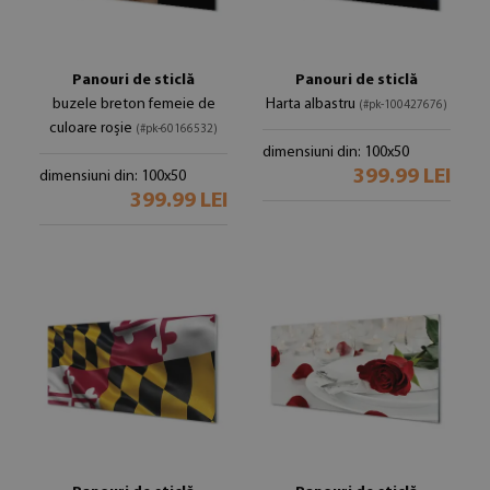
Panouri de sticlă
Panouri de sticlă
buzele breton femeie de
Harta albastru
(#pk-100427676)
culoare roșie
(#pk-60166532)
dimensiuni din: 100x50
399.99 LEI
dimensiuni din: 100x50
399.99 LEI