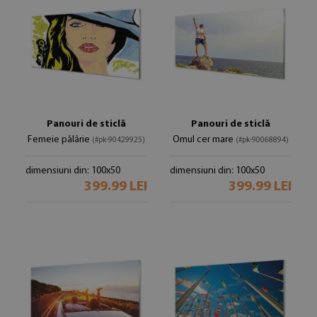
Panouri de sticlă
Panouri de sticlă
Femeie pălărie
Omul cer mare
(#pk-90429925)
(#pk-90068894)
dimensiuni din: 100x50
dimensiuni din: 100x50
399.99 LEI
399.99 LEI