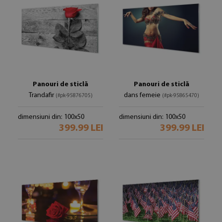
Panouri de sticlă
Panouri de sticlă
Trandafir
dans femeie
(#pk-95876705)
(#pk-95865470)
dimensiuni din: 100x50
dimensiuni din: 100x50
399.99 LEI
399.99 LEI