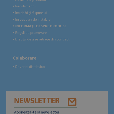
Regulamentul
●
Întrebări și răspunsuri
●
Instrucțiuni de instalare
●
INFORMAȚII DESPRE PRODUSE
●
Reguli de promovare
●
Dreptul de a se retrage din contract
●
Colaborare
Deveniți distribuitor
●
NEWSLETTER
Aboneaza-te la newsletter