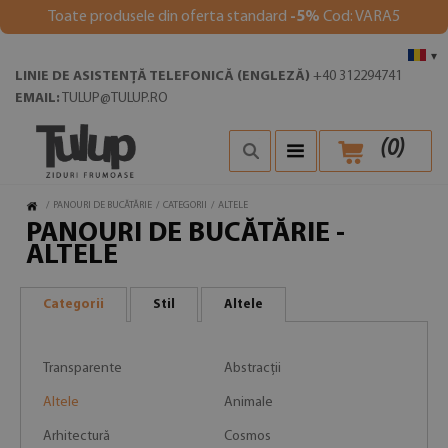
Toate produsele din oferta standard
-5%
Cod: VARA5
▾
LINIE DE ASISTENȚĂ TELEFONICĂ (ENGLEZĂ)
+40 312294741
EMAIL:
TULUP@TULUP.RO
(
0
)
/
PANOURI DE BUCĂTĂRIE
/
CATEGORII
/
ALTELE
PANOURI DE BUCĂTĂRIE -
ALTELE
Categorii
Stil
Altele
Transparente
Abstracții
Altele
Animale
Arhitectură
Cosmos