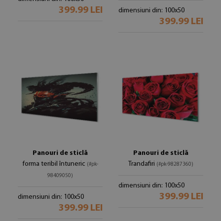
399.99 LEI
dimensiuni din: 100x50
399.99 LEI
Panouri de sticlă
Panouri de sticlă
forma teribil întuneric
Trandafiri
(#pk-
(#pk-98287360)
98409050)
dimensiuni din: 100x50
399.99 LEI
dimensiuni din: 100x50
399.99 LEI