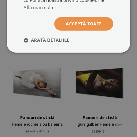
Panouri de sticlă
Panouri de sticlă
Află mai multe
Negru fundal alb harta
ochelari de păr colorate
(#pk-
pentru femeie
(#pk-94103295)
94585280)
ACCEPTĂ TOATE
dimensiuni din: 100x50
dimensiuni din: 100x50
399.99 LEI
399.99 LEI
ARATĂ DETALIILE
Panouri de sticlă
Panouri de sticlă
Femeie rochie albă balerină
gura galben Femeie
(#pk-
(#pk-93770110)
93399184)