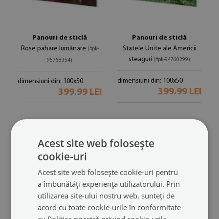
Panouri de sticlă
Panouri de sticlă
Rose pahare lumânare
Statele Unite ale Americii
(#pk-
steaguri
(#pk-94760299)
95768354)
dimensiuni din: 100x50
dimensiuni din: 100x50
399.99 LEI
399.99 LEI
Acest site web folosește
cookie-uri
Acest site web folosește cookie-uri pentru
a îmbunătăți experiența utilizatorului. Prin
utilizarea site-ului nostru web, sunteți de
acord cu toate cookie-urile în conformitate
cu Politica noastră privind cookie-urile.