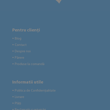
Pentru clienți
Blog
●
Contact
●
Despre noi
●
Părere
●
Produse la comandă
●
Informatii utile
Politica de Confidențialitate
●
Livrare
●
Plăți
●
Reclamații și returnări
●