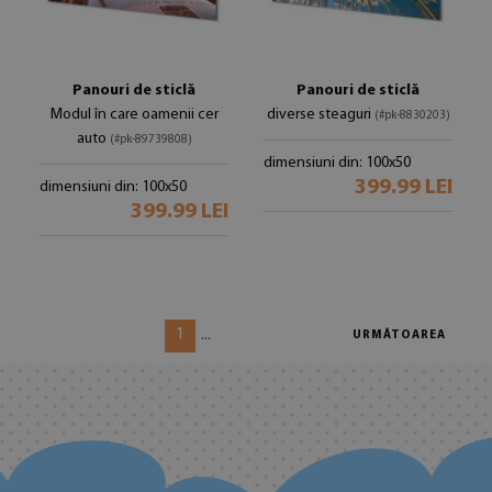
Panouri de sticlă
Panouri de sticlă
Modul în care oamenii cer
diverse steaguri
(#pk-8830203)
auto
(#pk-89739808)
dimensiuni din: 100x50
399.99 LEI
dimensiuni din: 100x50
399.99 LEI
1
...
URMĂTOAREA