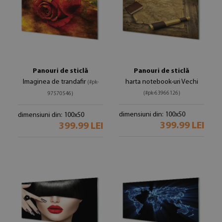
Panouri de sticlă
Panouri de sticlă
Imaginea de trandafir
harta notebook-uri Vechi
(#pk-
(#pk-63966126)
97570546)
dimensiuni din: 100x50
dimensiuni din: 100x50
399.99 LEI
399.99 LEI