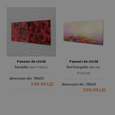
Panouri de sticlă
Panouri de sticlă
Trandafiri
flori fotografie cer
(#pk-97768562)
(#pk-
97558228)
dimensiuni din: 100x50
399.99 LEI
dimensiuni din: 100x50
399.99 LEI