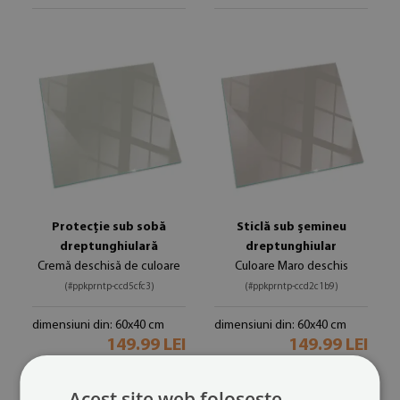
Protecție sub sobă
Sticlă sub șemineu
dreptunghiulară
dreptunghiular
Cremă deschisă de culoare
Culoare Maro deschis
(#ppkprntp-ccd5cfc3)
(#ppkprntp-ccd2c1b9)
dimensiuni din: 60x40 cm
dimensiuni din: 60x40 cm
149.99 LEI
149.99 LEI
Acest site web folosește