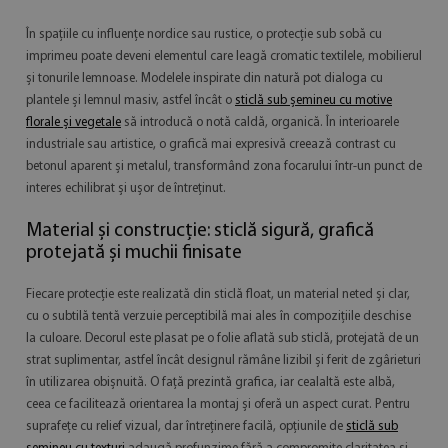
În spațiile cu influențe nordice sau rustice, o protecție sub sobă cu
imprimeu poate deveni elementul care leagă cromatic textilele, mobilierul
și tonurile lemnoase. Modelele inspirate din natură pot dialoga cu
plantele și lemnul masiv, astfel încât o
sticlă sub șemineu cu motive
florale și vegetale
să introducă o notă caldă, organică. În interioarele
industriale sau artistice, o grafică mai expresivă creează contrast cu
betonul aparent și metalul, transformând zona focarului într-un punct de
interes echilibrat și ușor de întreținut.
Material și construcție: sticlă sigură, grafică
protejată și muchii finisate
Fiecare protecție este realizată din sticlă float, un material neted și clar,
cu o subtilă tentă verzuie perceptibilă mai ales în compozițiile deschise
la culoare. Decorul este plasat pe o folie aflată sub sticlă, protejată de un
strat suplimentar, astfel încât designul rămâne lizibil și ferit de zgârieturi
în utilizarea obișnuită. O față prezintă grafica, iar cealaltă este albă,
ceea ce facilitează orientarea la montaj și oferă un aspect curat. Pentru
suprafețe cu relief vizual, dar întreținere facilă, opțiunile de
sticlă sub