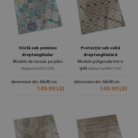
Sticlă sub șemineu
Protecție sub sobă
dreptunghiular
dreptunghiulară
Modele de mozaic pe plăci
Modele poligonale într-o
grilă
(#ppkprntp-00057218)
(#ppkprntp-00057164)
dimensiuni din: 60x40 cm
dimensiuni din: 60x40 cm
149.99 LEI
149.99 LEI