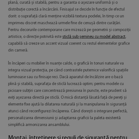
plană, curată și stabilă, pentru a garanta o așezare uniformă și o
distribuție corectă a încărcării. Finisajul se decide în funcție de efectul
dorit: o suprafață clară menține vizibilă textura podelei, în timp ce un
imprimeu discret maschează urmele fine de cenușă dintre curățări.
Pentru decorurile contemporane care mizează pe geometrii și compoziții
artistice, o direcție potrivită este
sticlă sub șemineu cu model abstract
,
capabilă să creeze un accent vizual coerent cu restul elementelor grafice
din cameră.
În încăperi cu mobilier în nuanțe calde, o grafică în tonuri naturale va
integra vizual protecția, pe când contrastele puternice valorifică spațiile
luminoase sau cu finisaje reci. Dacă aparatul de încălzire are o bază
plină și stabilă, suprafața de sticlă lucrează optim; pentru modele cu
picioare subțiri care concentrează presiunea în puncte, este prudent să
eviți așezarea directă pe sticlă. O mică distanță lăsată față de pereți și
elemente fixe ajută la dilatarea naturală și la manipularea în siguranță
atunci când reconfigurezi încăperea. Când dorești o integrare perfectă,
personalizarea dimensiunii și adaptarea graficii la paleta existentă
simplifică armonizarea ansamblului.
Montaj, întreținere și reguli de siguranță pentru