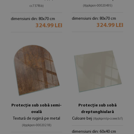
(#ppkpon-00020495)
cc737f6b)
dimensiuni din: 80x70 cm
dimensiuni din: 80x70 cm
324.99 LEI
324.99 LEI
Protecție sub sobă semi-
Protecție sub sobă
ovală
dreptunghiulară
Textură de rugină pe metal
Culoare bej
(#ppkprntp-cceee3cf)
(#ppkpon-00020218)
dimensiuni din: 60x40 cm