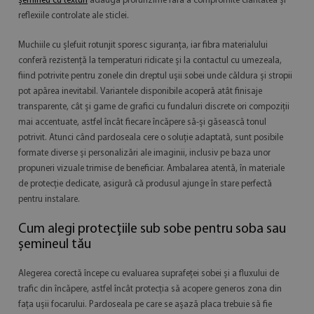
șemineu cu texturi
adaugă profunzime fără a compromite claritatea și
reflexiile controlate ale sticlei.
Muchiile cu șlefuit rotunjit sporesc siguranța, iar fibra materialului
conferă rezistență la temperaturi ridicate și la contactul cu umezeala,
fiind potrivite pentru zonele din dreptul ușii sobei unde căldura și stropii
pot apărea inevitabil. Variantele disponibile acoperă atât finisaje
transparente, cât și game de grafici cu fundaluri discrete ori compoziții
mai accentuate, astfel încât fiecare încăpere să-și găsească tonul
potrivit. Atunci când pardoseala cere o soluție adaptată, sunt posibile
formate diverse și personalizări ale imaginii, inclusiv pe baza unor
propuneri vizuale trimise de beneficiar. Ambalarea atentă, în materiale
de protecție dedicate, asigură că produsul ajunge în stare perfectă
pentru instalare.
Cum alegi protecțiile sub sobe pentru soba sau
șemineul tău
Alegerea corectă începe cu evaluarea suprafeței sobei și a fluxului de
trafic din încăpere, astfel încât protecția să acopere generos zona din
fața ușii focarului. Pardoseala pe care se așază placa trebuie să fie