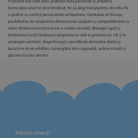
Proiecțiile sub sobe aduc protecție reală pardoselii și amplifică
frumusețea unui foc bine întreținut, fie că alegi transparența discretă, fie
o grafică ce conferă personalitate ambientului. Varietatea de finisaje,
posibilitatea de adaptare la dimensiunea spațiului și compatibilitatea cu
stiluri diferite le transformă într-o soluție versatilă. Montajul rapid și
întreținerea facilă facilitează adoptarea lor atât în proiecte noi, cât și în
amenajări existente. Alege finisajul care reflectă atmosfera dorită și
bucură-te de un echilibru convingător între siguranță, ordine vizuală și
plăcerea focului deschis.
Pentru clienți