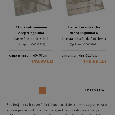
Sticlă sub șemineu
Protecție sub sobă
dreptunghiular
dreptunghiulară
Frunze în modele subtile
Textură de scândură de lemn
(#ppkprntp-00030839)
(#ppkprntp-00019909)
dimensiuni din: 60x40 cm
dimensiuni din: 60x40 cm
149.99 LEI
149.99 LEI
1
...
URMĂTOAREA
Protecțiile sub sobe
îmbină funcționalitatea cu estetica și creează o
zonă sigură în jurul focarului, menajând pardoseala de scântei, jar,