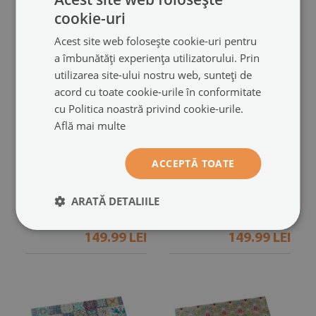
cookie-uri
Acest site web folosește cookie-uri pentru
a îmbunătăți experiența utilizatorului. Prin
utilizarea site-ului nostru web, sunteți de
acord cu toate cookie-urile în conformitate
cu Politica noastră privind cookie-urile.
Află mai multe
Sticlă sub șemineu
Protecție sub sobă
dreptunghiular
dreptunghiulară
ACCEPTĂ TOATE
Model de piatră cu particule
Model de piatră naturală
(#ppkprntp-00283399)
(#ppkprntp-00282528)
ARATĂ DETALIILE
dimensiuni din: 60x40 cm
dimensiuni din: 60x40 cm
149.99 LEI
149.99 LEI