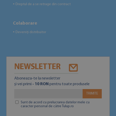
Dreptul de a se retrage din contract
●
Colaborare
Deveniți distribuitor
●
NEWSLETTER
Aboneaza-te la newsletter
și vei primi
- 10 RON
pentru toate produsele
TRIMITE
Sunt de acord cu prelucrarea datelor mele cu
caracter personal de către Tulup.ro