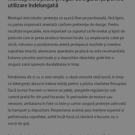
utilizare îndelungată
Montajul este intuitiv: protecția se așază liber pe pardoseală, fără lipire,
cu partea imprimată orientată conform preferinței de design. Pentru
rezultate impecabile, este important ca suportul să fie nivelat și lipsit de
particule care ar putea produce tensiuni locale. La amplasarea sobei pe
sticlă, ridicarea și poziționarea atentă protejează muchiile și menține
suprafața intactă; alunecarea aparatului pe placă nu este recomandată.
Evitarea șocurilor punctuale și a depozitării obiectelor grele într-o
singură zonă sporește durabilitatea în timp.
Întreținerea de zi cu zi este simplă: o cârpă umezită redă luciul, în timp
ce detergenții abrazivi trebuie evitați pentru a păstra claritatea finisajului.
Dacă lucrezi frecvent cu lemne ori peleți, ștergerile regulate țin sub
control praful fin din jurul focarului. În perioadele de mutare sau
renovare, ambalarea în folie cu bule și carton asigură protecție adecvată
la transport și depozitare. Respectarea acestor pași menține aspectul și
performanța suprafeței, astfel încât focul să rămână o bucurie, nu o
sursă de griji.