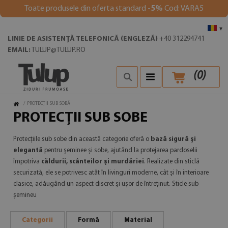
Toate produsele din oferta standard
-5%
Cod: VARA5
▾
LINIE DE ASISTENȚĂ TELEFONICĂ (ENGLEZĂ)
+40 312294741
EMAIL:
TULUP@TULUP.RO
(
0
)
/
PROTECȚII SUB SOBĂ
PROTECȚII SUB SOBE
Protecțiile sub sobe din această categorie oferă o
bază sigură și
elegantă
pentru șeminee și sobe, ajutând la protejarea pardoselii
împotriva
căldurii, scânteilor și murdăriei
. Realizate din sticlă
securizată, ele se potrivesc atât în livinguri moderne, cât și în interioare
clasice, adăugând un aspect discret și ușor de întreținut. Sticle sub
șemineu
Categorii
Formă
Material