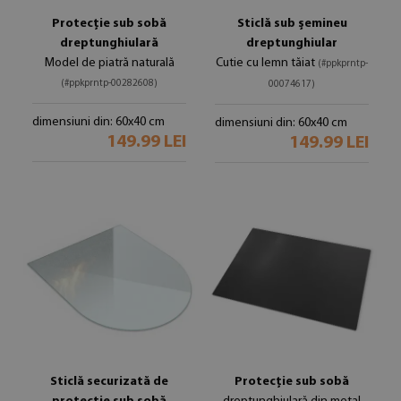
Protecție sub sobă
Sticlă sub șemineu
dreptunghiulară
dreptunghiular
Model de piatră naturală
Cutie cu lemn tăiat
(#ppkprntp-
(#ppkprntp-00282608)
00074617)
dimensiuni din: 60x40 cm
dimensiuni din: 60x40 cm
149.99 LEI
149.99 LEI
Sticlă securizată de
Protecție sub sobă