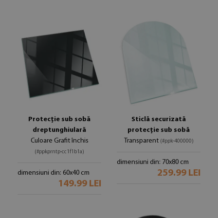
Protecție sub sobă
Sticlă securizată
dreptunghiulară
protecție sub sobă
Culoare Grafit închis
Transparent
(#ppk-400000)
(#ppkprntp-cc1f1b1a)
dimensiuni din: 70x80 cm
259.99 LEI
dimensiuni din: 60x40 cm
149.99 LEI