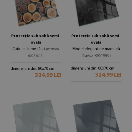
Protecție sub sobă semi-
Protecție sub sobă semi-
ovală
ovală
Cutie cu lemn tăiat
Model elegant de marmură
(#ppkpon-
(#ppkpon-00019893)
00074617)
dimensiuni din: 80x70 cm
dimensiuni din: 80x70 cm
324.99 LEI
324.99 LEI