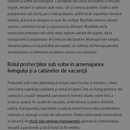
căldură și urme de funingine. Concepute din sticlă rezistentă și finisate
îngrijit, ele pun în valoare atât soba, cât și textura podelei. Grafica este
poziționată sub sticlă, pe o folie protejată, astfel încât suprafața rămâne
netedă, plăcută la atingere și ușor de curățat. Muchiile șlefuite rotunjit
sporesc confortul vizual și siguranța la utilizare. Modelele sticle
securizate protecție sub sobă oferă opțiuni variate de aspect, de la
transparent la imprimeuri discrete ori declarative. Montajul este simplu,
deoarece placa se așază liber pe suport, iar selecția de finisaje permite
armonizarea cu interioare moderne, rustice sau eclectice.
Rolul protecțiilor sub sobe în amenajarea
livingului și a cabinelor de vacanță
Protecțiile sub sobe delimitează vizual zona focului și introduc o linie
clară între suprafața radiantă și restul încăperii. Într-un living primitor, ele
creează o „insulă” elegantă care pune în lumină silueta sobei fără a
încărca spațiul. În casele de vacanță, unde lemnul și piatra domină
paleta, transparența suprafeței scoate la iveală frumusețea materialelor
naturale și adaugă o notă de rafinament. Pentru interioarele minimaliste,
o variantă de
sticlă sub șemineu transparentă
păstrează continuitatea
vizuală a pardoselii și lasă focul să fie vedeta.