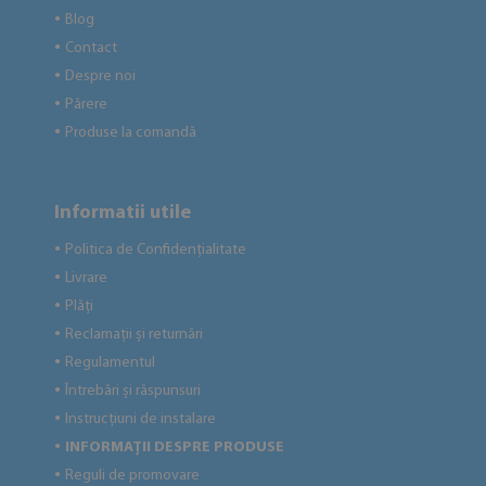
Blog
●
Contact
●
Despre noi
●
Părere
●
Produse la comandă
●
Informatii utile
Politica de Confidențialitate
●
Livrare
●
Plăți
●
Reclamații și returnări
●
Regulamentul
●
Întrebări și răspunsuri
●
Instrucțiuni de instalare
●
INFORMAȚII DESPRE PRODUSE
●
Reguli de promovare
●