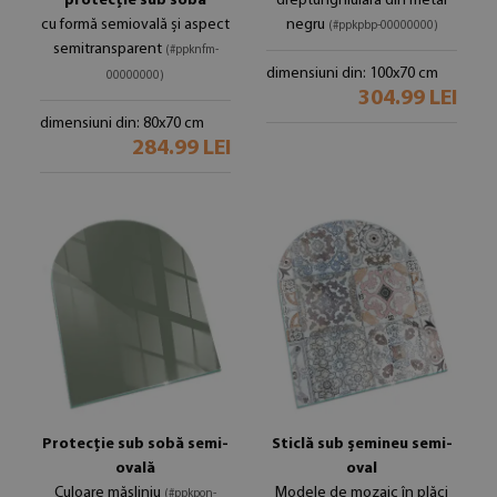
protecție sub sobă
dreptunghiulară din metal
cu formă semiovală și aspect
negru
(#ppkpbp-00000000)
semitransparent
(#ppknfm-
dimensiuni din: 100x70 cm
00000000)
304.99 LEI
dimensiuni din: 80x70 cm
284.99 LEI
Protecție sub sobă semi-
Sticlă sub șemineu semi-
ovală
oval
Culoare măsliniu
Modele de mozaic în plăci
(#ppkpon-