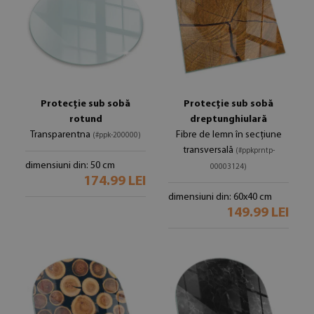
Protecție sub sobă
Protecție sub sobă
rotund
dreptunghiulară
Transparentna
Fibre de lemn în secțiune
(#ppk-200000)
transversală
(#ppkprntp-
dimensiuni din: 50 cm
00003124)
174.99 LEI
dimensiuni din: 60x40 cm
149.99 LEI