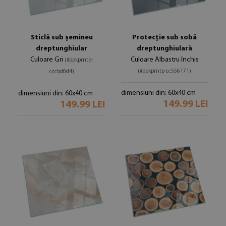
Sticlă sub șemineu
Protecție sub sobă
dreptunghiular
dreptunghiulară
Culoare Gri
Culoare Albastru închis
(#ppkprntp-
(#ppkprntp-cc556171)
cccbd0d4)
dimensiuni din: 60x40 cm
dimensiuni din: 60x40 cm
149.99 LEI
149.99 LEI