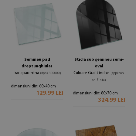
Semineu pad
Sticlă sub șemineu semi-
dreptunghiular
oval
Transparentna
Culoare Grafit închis
(#ppk-300000)
(#ppkpon-
cc1f1b1a)
dimensiuni din: 60x40 cm
129.99 LEI
dimensiuni din: 80x70 cm
324.99 LEI