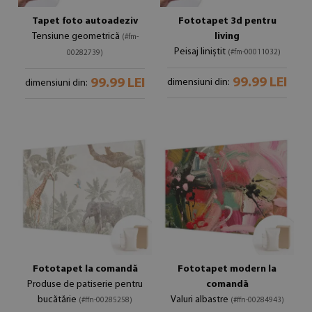
Tapet foto autoadeziv
Fototapet 3d pentru
Tensiune geometrică
living
(#fm-
Peisaj liniștit
(#fm-00011032)
00282739)
99.99 LEI
99.99 LEI
dimensiuni din:
dimensiuni din:
Fototapet la comandă
Fototapet modern la
Produse de patiserie pentru
comandă
bucătărie
Valuri albastre
(#ffn-00285258)
(#ffn-00284943)