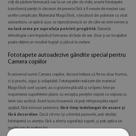
colț de pădure fermecată sau la un cer plin de stele, aceste fototapete
transformă pereții în decoruri de poveste fără a fi nevoie de meșteri sau
unelte complicate. Materialul MagicStick, o țesătură din poliester cu strat
autoadeziv, se aplică ușor, se repoziționează ori de câte ori este nevoie și
nu lasă urme pe suprafața potrivit pregătită
. Datorită
tehnologiei care împiedică formarea de bule de aer, chiar și un începător
poate obține un rezultat îngrijit și plăcut la vedere.
Fototapete autoadezive gândite special pentru
Camera copiilor
În universul numit Camera copiilor, decorul trebuie să fie nu doar frumos,
ci și practic, sigur și adaptabil. Fototapetele realizate din material
MagicStick sunt ușoare, au o grosime plăcută și se lipesc bine pe
majoritatea suprafețelor plane, cu excepția pereților vopsiți cu vopsea cu
latex sau acrilică. Acest lucru înseamnă că poți reîmprospăta rapid
spațiul, fără mirosuri puternice,
fără timp îndelungat de uscare și
fără dezordine
. Dacă cel mic își schimbă pasiunile, poți dezlipi
fototapetul cu atenție, fără a afecta suprafața suport, și poți aplica un
model nou în același loc.