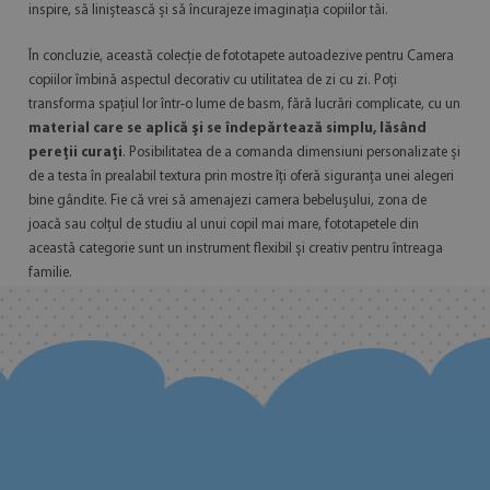
inspire, să liniștească și să încurajeze imaginația copiilor tăi.
În concluzie, această colecție de fototapete autoadezive pentru Camera
copiilor îmbină aspectul decorativ cu utilitatea de zi cu zi. Poți
transforma spațiul lor într-o lume de basm, fără lucrări complicate, cu un
material care se aplică și se îndepărtează simplu, lăsând
pereții curați
. Posibilitatea de a comanda dimensiuni personalizate și
de a testa în prealabil textura prin mostre îți oferă siguranța unei alegeri
bine gândite. Fie că vrei să amenajezi camera bebelușului, zona de
joacă sau colțul de studiu al unui copil mai mare, fototapetele din
această categorie sunt un instrument flexibil și creativ pentru întreaga
familie.