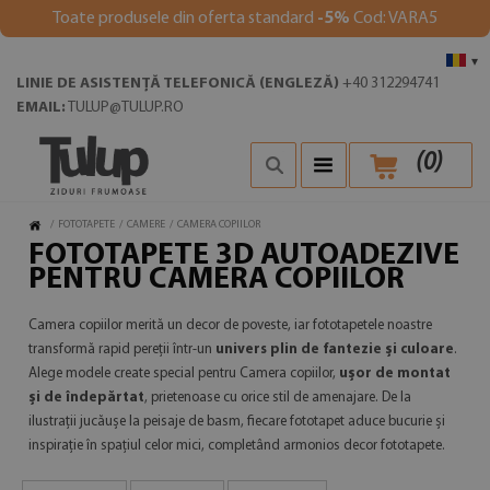
Toate produsele din oferta standard
-5%
Cod: VARA5
▾
LINIE DE ASISTENȚĂ TELEFONICĂ (ENGLEZĂ)
+40 312294741
EMAIL:
TULUP@TULUP.RO
(
0
)
/
FOTOTAPETE
/
CAMERE
/
CAMERA COPIILOR
FOTOTAPETE 3D AUTOADEZIVE
PENTRU CAMERA COPIILOR
Camera copiilor merită un decor de poveste, iar fototapetele noastre
transformă rapid pereții într-un
univers plin de fantezie și culoare
.
Alege modele create special pentru Camera copiilor,
ușor de montat
și de îndepărtat
, prietenoase cu orice stil de amenajare. De la
ilustrații jucăușe la peisaje de basm, fiecare fototapet aduce bucurie și
inspirație în spațiul celor mici, completând armonios decor fototapete.