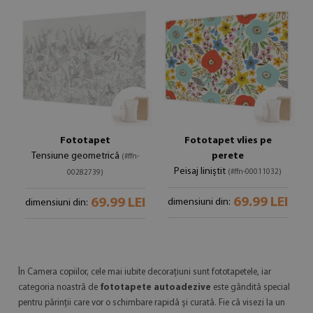
Fototapet
Fototapet vlies pe
Tensiune geometrică
perete
(#ffn-
Peisaj liniștit
(#ffn-00011032)
00282739)
69.99 LEI
69.99 LEI
dimensiuni din:
dimensiuni din:
În Camera copiilor, cele mai iubite decorațiuni sunt fototapetele, iar
categoria noastră de
fototapete autoadezive
este gândită special
pentru părinții care vor o schimbare rapidă și curată. Fie că visezi la un