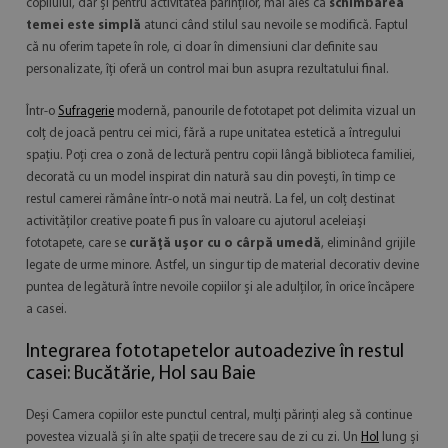
copilului, dar și pentru activitatea părinților, mai ales că
schimbarea
temei este simplă
atunci când stilul sau nevoile se modifică. Faptul
că nu oferim tapete în role, ci doar în dimensiuni clar definite sau
personalizate, îți oferă un control mai bun asupra rezultatului final.
Într-o
Sufragerie
modernă, panourile de fototapet pot delimita vizual un
colț de joacă pentru cei mici, fără a rupe unitatea estetică a întregului
spațiu. Poți crea o zonă de lectură pentru copii lângă biblioteca familiei,
decorată cu un model inspirat din natură sau din povești, în timp ce
restul camerei rămâne într-o notă mai neutră. La fel, un colț destinat
activităților creative poate fi pus în valoare cu ajutorul aceleiași
fototapete, care se
curăță ușor cu o cârpă umedă
, eliminând grijile
legate de urme minore. Astfel, un singur tip de material decorativ devine
puntea de legătură între nevoile copiilor și ale adulților, în orice încăpere
a casei.
Integrarea fototapetelor autoadezive în restul
casei: Bucătărie, Hol sau Baie
Deși Camera copiilor este punctul central, mulți părinți aleg să continue
povestea vizuală și în alte spații de trecere sau de zi cu zi. Un
Hol
lung și