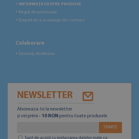
INFORMAȚII DESPRE PRODUSE
●
Reguli de promovare
●
Dreptul de a se retrage din contract
●
Colaborare
Deveniți distribuitor
●
NEWSLETTER
Aboneaza-te la newsletter
și vei primi
- 10 RON
pentru toate produsele
TRIMITE
Sunt de acord cu prelucrarea datelor mele cu