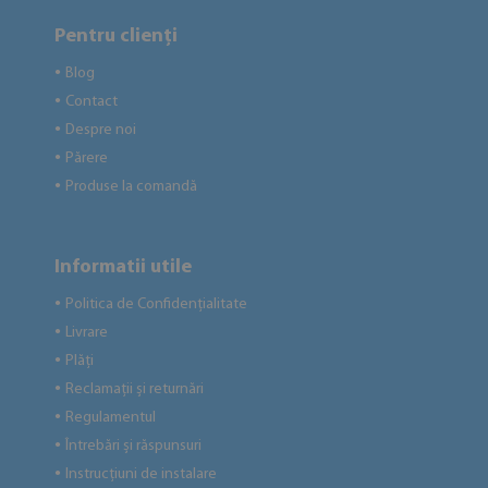
Pentru clienți
Blog
●
Contact
●
Despre noi
●
Părere
●
Produse la comandă
●
Informatii utile
Politica de Confidențialitate
●
Livrare
●
Plăți
●
Reclamații și returnări
●
Regulamentul
●
Întrebări și răspunsuri
●
Instrucțiuni de instalare
●