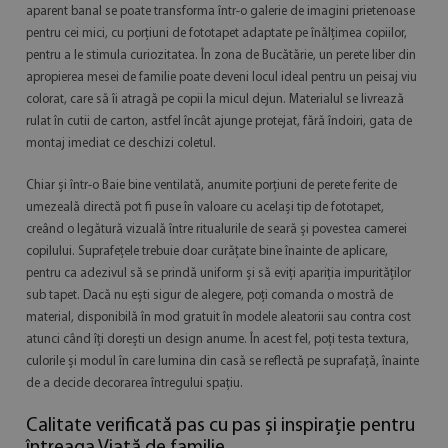
aparent banal se poate transforma într-o galerie de imagini prietenoase
pentru cei mici, cu porțiuni de fototapet adaptate pe înălțimea copiilor,
pentru a le stimula curiozitatea. În zona de Bucătărie, un perete liber din
apropierea mesei de familie poate deveni locul ideal pentru un peisaj viu
colorat, care să îi atragă pe copii la micul dejun. Materialul se livrează
rulat în cutii de carton, astfel încât ajunge protejat, fără îndoiri, gata de
montaj imediat ce deschizi coletul.
Chiar și într-o Baie bine ventilată, anumite porțiuni de perete ferite de
umezeală directă pot fi puse în valoare cu același tip de fototapet,
creând o legătură vizuală între ritualurile de seară și povestea camerei
copilului. Suprafețele trebuie doar curățate bine înainte de aplicare,
pentru ca adezivul să se prindă uniform și să eviți apariția impurităților
sub tapet. Dacă nu ești sigur de alegere, poți comanda o mostră de
material, disponibilă în mod gratuit în modele aleatorii sau contra cost
atunci când îți dorești un design anume. În acest fel, poți testa textura,
culorile și modul în care lumina din casă se reflectă pe suprafață, înainte
de a decide decorarea întregului spațiu.
Calitate verificată pas cu pas și inspirație pentru