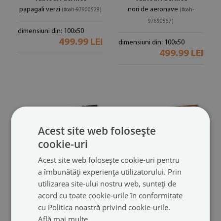
papagali verzi
nori de aeronave
(#oah-97900528)
(#oah-
97690567)
dimensiuni din: 100x50
499.99 LEI
dimensiuni din: 100x50
499.99 LEI
Acest site web folosește
cookie-uri
Acest site web folosește cookie-uri pentru
a îmbunătăți experiența utilizatorului. Prin
utilizarea site-ului nostru web, sunteți de
Tablouri acrilice
Tablouri acrilice
acord cu toate cookie-urile în conformitate
femeie de dormit
Imaginea de trandafir
(#oah-
(#oah-
cu Politica noastră privind cookie-urile.
97682179)
97570546)
Află mai multe