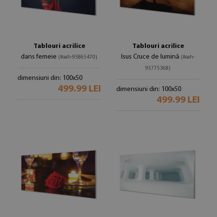
Tablouri acrilice
Tablouri acrilice
dans femeie
Isus Cruce de lumină
(#oah-95865470)
(#oah-
95775368)
dimensiuni din: 100x50
499.99 LEI
dimensiuni din: 100x50
499.99 LEI