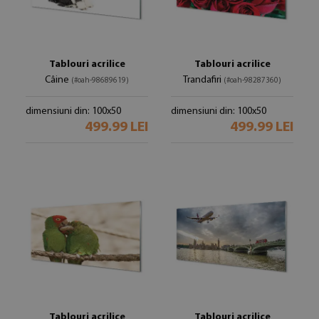
Tablouri acrilice
Tablouri acrilice
Câine
Trandafiri
(#oah-98689619)
(#oah-98287360)
dimensiuni din: 100x50
dimensiuni din: 100x50
499.99 LEI
499.99 LEI
Tablouri acrilice
Tablouri acrilice