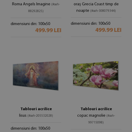
Roma Angels Imagine
oraș Grecia Coast timp de
(#oah-
noapte
(#oah-308079344)
88292825)
dimensiuni din: 100x50
dimensiuni din: 100x50
499.99 LEI
499.99 LEI
Tablouri acrilice
Tablouri acrilice
Iisus
copac magnolie
(#oah-205532028)
(#oah-
99715098)
dimensiuni din: 100x50