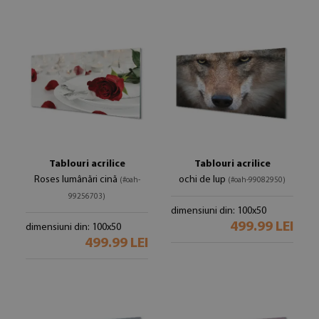
Tablouri acrilice
Tablouri acrilice
Roses lumânări cină
ochi de lup
(#oah-
(#oah-99082950)
99256703)
dimensiuni din: 100x50
499.99 LEI
dimensiuni din: 100x50
499.99 LEI