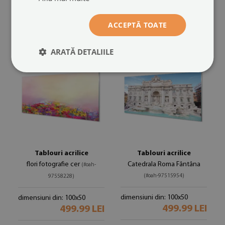
dimensiuni din: 100x50
dimensiuni din: 100x50
499.99 LEI
499.99 LEI
ACCEPTĂ TOATE
ARATĂ DETALIILE
Tablouri acrilice
Tablouri acrilice
flori fotografie cer
Catedrala Roma Fântâna
(#oah-
(#oah-97515954)
97558228)
dimensiuni din: 100x50
dimensiuni din: 100x50
499.99 LEI
499.99 LEI