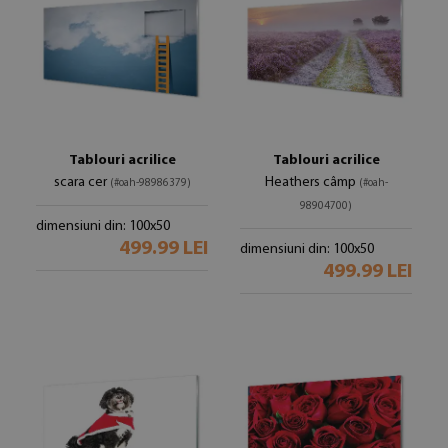
Tablouri acrilice
Tablouri acrilice
scara cer
Heathers câmp
(#oah-98986379)
(#oah-
98904700)
dimensiuni din: 100x50
499.99 LEI
dimensiuni din: 100x50
499.99 LEI