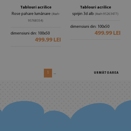
Tablouri acrilice
Tablouri acrilice
Rose pahare lumânare
sprijin 3d alb
(#oah-
(#oah-95263477)
95768354)
dimensiuni din: 100x50
499.99 LEI
dimensiuni din: 100x50
499.99 LEI
1
...
URMĂTOAREA