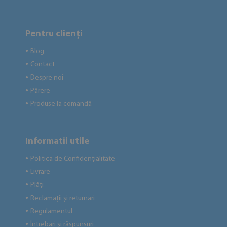
Pentru clienți
Blog
●
Contact
●
Despre noi
●
Părere
●
Produse la comandă
●
Informatii utile
Politica de Confidențialitate
●
Livrare
●
Plăți
●
Reclamații și returnări
●
Regulamentul
●
Întrebări și răspunsuri
●