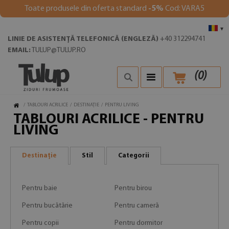
Toate produsele din oferta standard
-5%
Cod: VARA5
▾
LINIE DE ASISTENȚĂ TELEFONICĂ (ENGLEZĂ)
+40 312294741
EMAIL:
TULUP@TULUP.RO
(
0
)
/
TABLOURI ACRILICE
/
DESTINAȚIE
/
PENTRU LIVING
TABLOURI ACRILICE - PENTRU
LIVING
Destinație
Stil
Categorii
Pentru baie
Pentru birou
Pentru bucătărie
Pentru cameră
Pentru copii
Pentru dormitor