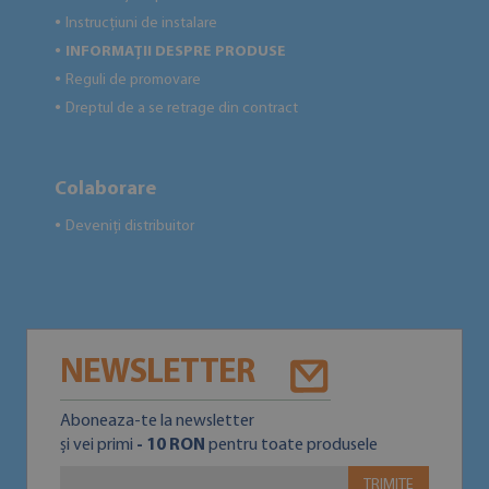
Instrucțiuni de instalare
●
INFORMAȚII DESPRE PRODUSE
●
Reguli de promovare
●
Dreptul de a se retrage din contract
●
Colaborare
Deveniți distribuitor
●
NEWSLETTER
Aboneaza-te la newsletter
și vei primi
- 10 RON
pentru toate produsele
TRIMITE