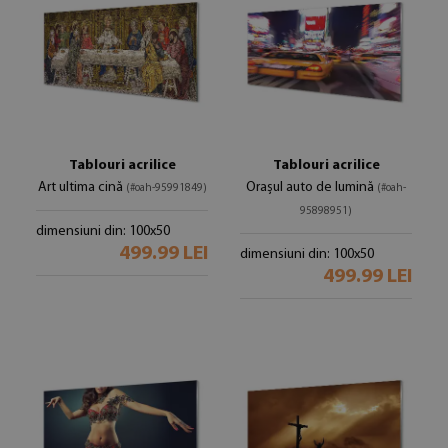
Tablouri acrilice
Tablouri acrilice
Art ultima cină
Orașul auto de lumină
(#oah-95991849)
(#oah-
95898951)
dimensiuni din: 100x50
499.99 LEI
dimensiuni din: 100x50
499.99 LEI