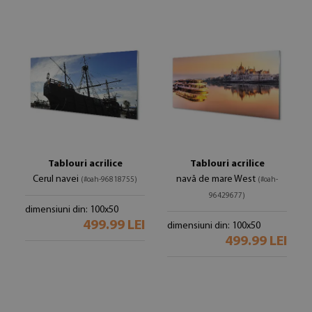
Tablouri acrilice
Tablouri acrilice
Cerul navei
navă de mare West
(#oah-96818755)
(#oah-
96429677)
dimensiuni din: 100x50
499.99 LEI
dimensiuni din: 100x50
499.99 LEI