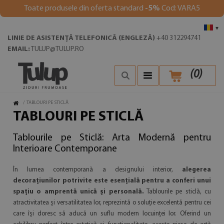
Toate produsele din oferta standard
-5%
Cod: VARA5
▾
LINIE DE ASISTENȚĂ TELEFONICĂ (ENGLEZĂ)
+40 312294741
EMAIL:
TULUP@TULUP.RO
(
0
)
/
TABLOURI PE STICLĂ
TABLOURI PE STICLĂ
Tablourile pe Sticlă: Arta Modernă pentru
Interioare Contemporane
În lumea contemporană a designului interior,
alegerea
decorațiunilor potrivite este esențială pentru a conferi unui
spațiu o amprentă unică și personală.
Tablourile pe sticlă, cu
atractivitatea și versatilitatea lor, reprezintă o soluție excelentă pentru cei
care își doresc să aducă un suflu modern locuinței lor. Oferind un