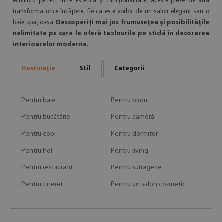
echilibru perfect între estetică și funcționalitate, aceste piese de artă
transformă orice încăpere, fie că este vorba de un salon elegant sau o
baie spațioasă.
Descoperiți mai jos frumusețea și posibilitățile
nelimitate pe care le oferă tablourile pe sticlă în decorarea
interioarelor moderne.
Destinație
Stil
Categorii
Pentru baie
Pentru birou
Pentru bucătărie
Pentru cameră
Pentru copii
Pentru dormitor
Pentru hol
Pentru living
Pentru restaurant
Pentru sufragerie
Pentru tineret
Pentru un salon cosmetic