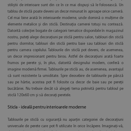
stiliștii de interioare sunt din ce în ce mai dispuși să le folosească. Un
tablou de sticlă poate deveni un decor minunat în aproape orice cameră.
Cel mai bine arată în interioarele moderne, unde domină o mulțime de
elemente metalice și din sticlă. Destinația camerei totuși nu contează.
Datorită colecției bogate de categorii tematice disponibile în magazinul
nostru, puteți alege decorațiuni pe sticlă pentru salon, tablouri din sticlă
pentru dormitor, tablouri din sticlă pentru baie sau tablouri din sticlă
pentru camera copilului. Tablourile din sticlă pot deveni, de asemenea,
un decor impresionant pentru birou. Astfel de decorațiuni arată foarte
frumos pe perete și, în plus, datorită designului modern, conferă o
imagine modernă firmei. Tablourile pe sticlă au, de asemenea, avantajul
că sunt rezistente la umiditate. Spre deosebire de tablourile pe pânză
sau pe hârtie, acestea pot fi folosite ca decor de baie sau pe pereții
bucătăriei. Nu trebuie decât să alegeți tema potrivită pentru tabloul pe
sticlă 120x60 cm și să decorați peretele.
Sticla - ideală pentru interioarele moderne
Tablourile pe sticlă cu siguranță nu aparțin categoriei de decorațiuni
universale de perete care pot fi utilizate în orice încăpere. Imaginați-vă,