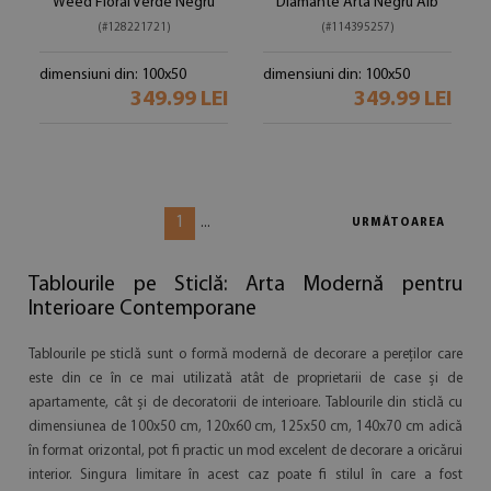
Weed Floral Verde Negru
Diamante Arta Negru Alb
(#128221721)
(#114395257)
dimensiuni din: 100x50
dimensiuni din: 100x50
349.99 LEI
349.99 LEI
1
...
URMĂTOAREA
Tablourile pe Sticlă: Arta Modernă pentru
Interioare Contemporane
Tablourile pe sticlă sunt o formă modernă de decorare a pereților care
este din ce în ce mai utilizată atât de proprietarii de case și de
apartamente, cât și de decoratorii de interioare. Tablourile din sticlă cu
dimensiunea de 100x50 cm, 120x60 cm, 125x50 cm, 140x70 cm adică
în format orizontal, pot fi practic un mod excelent de decorare a oricărui
interior. Singura limitare în acest caz poate fi stilul în care a fost