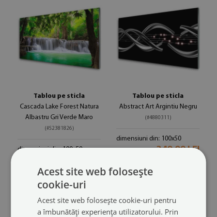
Tablou pe sticla
Tablou pe sticla
Cascada Lake Forest Natura
Abstract Art Argintiu Negru
Albastru Gri Verde Maro
(#4880311)
(#52381826)
dimensiuni din: 100x50
349.99 LEI
dimensiuni din: 100x50
349.99 LEI
Acest site web folosește
cookie-uri
Acest site web folosește cookie-uri pentru
a îmbunătăți experiența utilizatorului. Prin