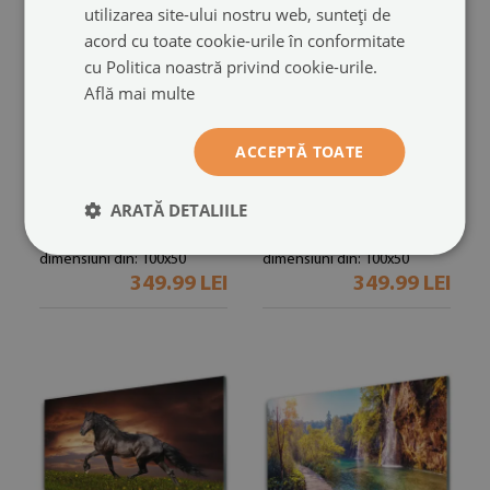
utilizarea site-ului nostru web, sunteți de
acord cu toate cookie-urile în conformitate
cu Politica noastră privind cookie-urile.
Află mai multe
ACCEPTĂ TOATE
Tablou pe sticla
Tablou pe sticla
Abstract Art Albastru Negru
Pietrele Iarbă Arta Negru Alb
ARATĂ DETALIILE
Gri Verde
(#272865341)
(#152510579)
dimensiuni din: 100x50
dimensiuni din: 100x50
349.99 LEI
349.99 LEI