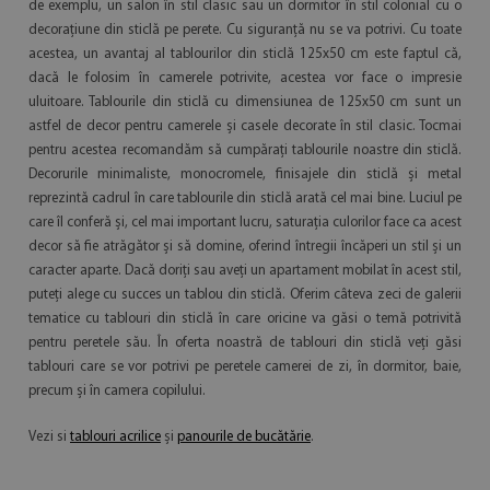
de exemplu, un salon în stil clasic sau un dormitor în stil colonial cu o
decorațiune din sticlă pe perete. Cu siguranță nu se va potrivi. Cu toate
acestea, un avantaj al tablourilor din sticlă 125x50 cm este faptul că,
dacă le folosim în camerele potrivite, acestea vor face o impresie
uluitoare. Tablourile din sticlă cu dimensiunea de 125x50 cm sunt un
astfel de decor pentru camerele și casele decorate în stil clasic. Tocmai
pentru acestea recomandăm să cumpărați tablourile noastre din sticlă.
Decorurile minimaliste, monocromele, finisajele din sticlă și metal
reprezintă cadrul în care tablourile din sticlă arată cel mai bine. Luciul pe
care îl conferă și, cel mai important lucru, saturația culorilor face ca acest
decor să fie atrăgător și să domine, oferind întregii încăperi un stil și un
caracter aparte. Dacă doriți sau aveți un apartament mobilat în acest stil,
puteți alege cu succes un tablou din sticlă. Oferim câteva zeci de galerii
tematice cu tablouri din sticlă în care oricine va găsi o temă potrivită
pentru peretele său. În oferta noastră de tablouri din sticlă veți găsi
tablouri care se vor potrivi pe peretele camerei de zi, în dormitor, baie,
precum și în camera copilului.
Vezi si
tablouri acrilice
și
panourile de bucătărie
.