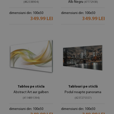
Alb Negru
(#82338904)
(#7772938)
dimensiuni din: 100x50
dimensiuni din: 100x50
349.99 LEI
349.99 LEI
Tablou pe sticla
Tablouri pe sticlă
Abstract Art aur galben
Podul noapte panorama
(#114891394)
(#237275557)
dimensiuni din: 100x50
dimensiuni din: 100x50