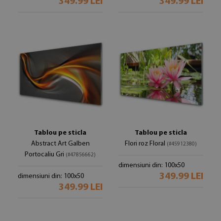
349.99 LEI
349.99 LEI
Tablou pe sticla
Tablou pe sticla
Abstract Art Galben
Flori roz Floral
(#45912380)
Portocaliu Gri
(#47856662)
dimensiuni din: 100x50
349.99 LEI
dimensiuni din: 100x50
349.99 LEI