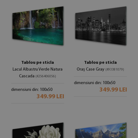
Tablou pe sticla
Tablou pe sticla
Lacul Albastru Verde Natura
Oraș Case Gray
(#93381079)
Cascada
(#256406056)
dimensiuni din: 100x50
349.99 LEI
dimensiuni din: 100x50
349.99 LEI