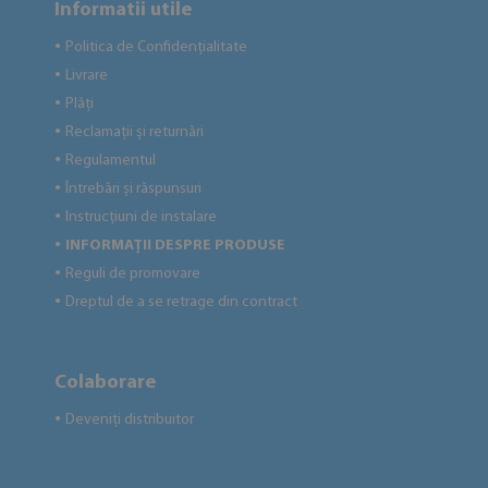
Informatii utile
Politica de Confidențialitate
●
Livrare
●
Plăți
●
Reclamații și returnări
●
Regulamentul
●
Întrebări și răspunsuri
●
Instrucțiuni de instalare
●
INFORMAȚII DESPRE PRODUSE
●
Reguli de promovare
●
Dreptul de a se retrage din contract
●
Colaborare
Deveniți distribuitor
●