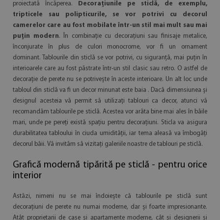
proiectată încăperea.
Decorațiunile pe sticlă, de exemplu,
tripticele sau polipticurile, se vor potrivi cu decorul
camerelor care au fost mobilate într-un stil mai mult sau mai
puțin modern
. În combinație cu decorațiuni sau finisaje metalice,
înconjurate în plus de culori monocrome, vor fi un ornament
dominant. Tablourile din sticlă se vor potrivi, cu siguranță, mai puțin în
interioarele care au fost păstrate într-un stil clasic sau retro. O astfel de
decorație de perete nu se potrivește în aceste interioare. Un alt loc unde
tabloul din sticlă va fi un decor minunat este baia . Dacă dimensiunea și
designul acesteia vă permit să utilizați tablouri ca decor, atunci vă
recomandăm tablourile pe sticlă. Acestea vor arăta bine mai ales în băile
mari, unde pe pereți există spațiu pentru decorațiuni. Sticla va asigura
durabilitatea tabloului în ciuda umidității, iar tema aleasă va îmbogăți
decorul băii. Vă invităm să vizitați galeriile noastre de tablouri pe sticlă.
Grafică modernă tipărită pe sticlă - pentru orice
interior
Astăzi, nimeni nu se mai îndoiește că tablourile pe sticlă sunt
decorațiuni de perete nu numai moderne, dar și foarte impresionante.
Atât proprietarii de case și apartamente moderne, cât și designerii și