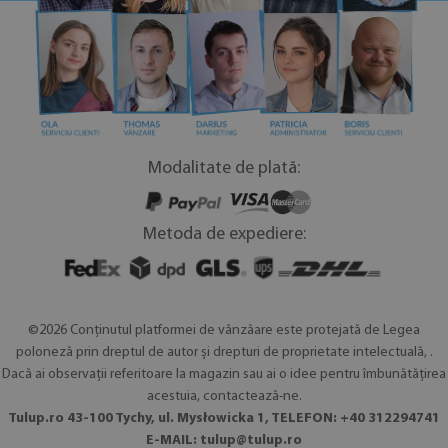
Modalitate de plată:
Metoda de expediere:
©2026 Conținutul platformei de vânzăare este protejată de Legea
poloneză prin dreptul de autor și drepturi de proprietate intelectuală, .
Dacă ai observaţii referitoare la magazin sau ai o idee pentru îmbunătățirea
acestuia, contactează-ne.
Tulup.ro 43-100 Tychy, ul. Mysłowicka 1, TELEFON: +40 312294741
E-MAIL:
tulup@tulup.ro