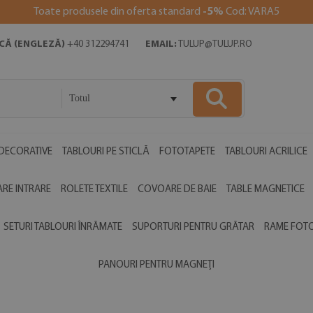
Toate produsele din oferta standard
-5%
Cod: VARA5
ICĂ (ENGLEZĂ)
+40 312294741
EMAIL:
TULUP@TULUP.RO
Totul
DECORATIVE
TABLOURI PE STICLĂ
FOTOTAPETE
TABLOURI ACRILICE
RE INTRARE
ROLETE TEXTILE
COVOARE DE BAIE
TABLE MAGNETICE
SETURI TABLOURI ÎNRĂMATE
SUPORTURI PENTRU GRĂTAR
RAME FOT
PANOURI PENTRU MAGNEȚI