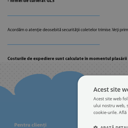
- firmei de curierat GLS
Acordăm o atenție deosebită securității coletelor trimise. Veți pr
Costurile de expediere sunt calculate în momentul plasării
Acest site w
Acest site web fol
ului nostru web, s
cookie-urile.
Află
Pentru clienți
Informatii ut
ARATĂ DETAL