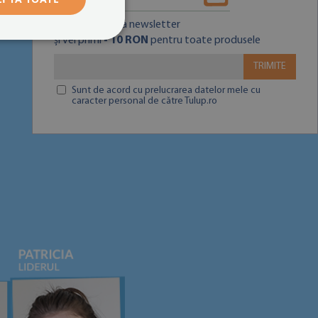
Aboneaza-te la newsletter
și vei primi
- 10 RON
pentru toate produsele
TRIMITE
Sunt de acord cu prelucrarea datelor mele cu
caracter personal de către Tulup.ro