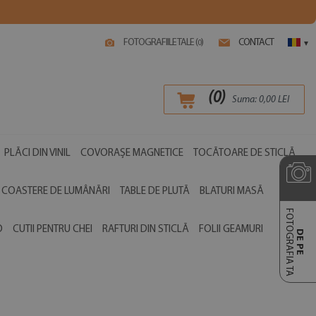
FOTOGRAFIILE TALE (
)
CONTACT
0
▾
(
0
)
Suma:
0,00
LEI
PLĂCI DIN VINIL
COVORAȘE MAGNETICE
TOCĂTOARE DE STICLĂ
COASTERE DE LUMÂNĂRI
TABLE DE PLUTĂ
BLATURI MASĂ
FOTOGRAFIA TA
O
CUTII PENTRU CHEI
RAFTURI DIN STICLĂ
FOLII GEAMURI
DE PE