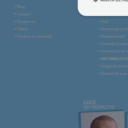
Blog
Politica de Conf
●
●
Contact
Livrare
●
●
Despre noi
Plăți
●
●
Părere
Reclamații și ret
●
●
Produse la comandă
Regulamentul
●
●
Întrebări și răsp
●
Instrucțiuni de 
●
INFORMAȚII 
●
Reguli de prom
●
Dreptul de a se
●