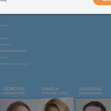
idențialitate
Deveniți distribuitor
●
urnări
unsuri
instalare
DESPRE PRODUSE
ovare
 retrage din contract