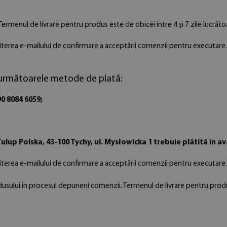
 Termenul de livrare pentru produs este de obicei între 4 și 7 zile lucrăto
iterea e-mailului de confirmare a acceptării comenzii pentru executare
iza următoarele metode de plată:
90 8084 6059;
lup Polska, 43-100 Tychy, ul. Mysłowicka 1 trebuie plătită în a
iterea e-mailului de confirmare a acceptării comenzii pentru executare
odusului în procesul depunerii comenzii. Termenul de livrare pentru produs