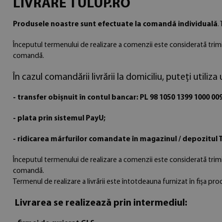
LIVRARE TULUP.RO
Produsele noastre sunt efectuate la comandă individuală
.
Începutul termenului de realizare a comenzii este considerată trim
comandă.
În cazul comandării livrării la domiciliu, puteți util
- transfer obișnuit în contul bancar: PL 98 1050 1399 1000 00
- plata prin sistemul PayU;
- ridicarea mărfurilor comandate în magazinul / depozitul Tu
Începutul termenului de realizare a comenzii este considerată trim
comandă.
Termenul de realizare a livrării este întotdeauna furnizat în fișa pr
Livrarea se realizează prin intermediul: