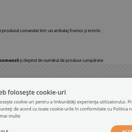
imi produsul comandat într-un ambalaj frumos și estetic
 comenzii
și depind de numărul de produse cumpărate.
eb folosește cookie-uri
osește cookie-uri pentru a îmbunătăți experiența utilizatorului. Pri
unteți de acord cu toate cookie-urile în conformitate cu Politica 
 mai multe
ile
Colaborare
IILE
ACC