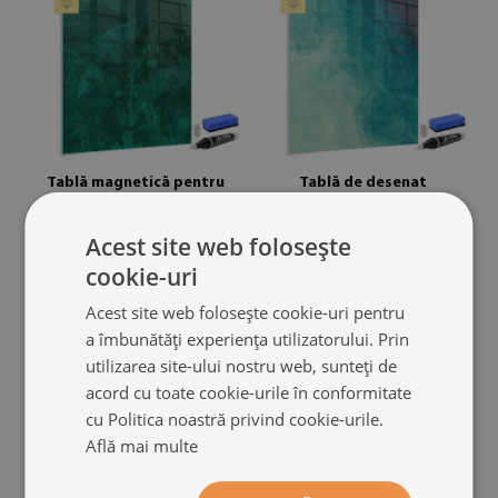
Tablă magnetică pentru
Tablă de desenat
scris
magnetică
model bloc de smarald
cu model abstracție marină
Acest site web folosește
(#tmbpion-00260278)
(#tmbpion-00088979)
cookie-uri
dimensiuni din: 40x60 cm
dimensiuni din: 40x60 cm
Acest site web folosește cookie-uri pentru
289.99 LEI
289.99 LEI
a îmbunătăți experiența utilizatorului. Prin
utilizarea site-ului nostru web, sunteți de
acord cu toate cookie-urile în conformitate
cu Politica noastră privind cookie-urile.
Află mai multe