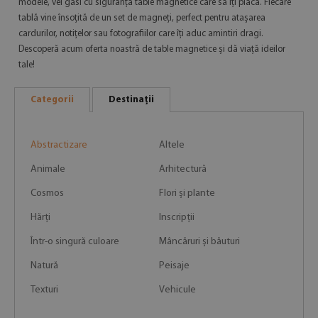
modele, vei găsi cu siguranță table magnetice care să îți placă. Fiecare
tablă vine însoțită de un set de magneți, perfect pentru atașarea
cardurilor, notițelor sau fotografiilor care îți aduc amintiri dragi.
Descoperă acum oferta noastră de table magnetice și dă viață ideilor
tale!
Categorii
Destinații
Abstractizare
Altele
Animale
Arhitectură
Cosmos
Flori și plante
Hărți
Inscripții
Într-o singură culoare
Mâncăruri și băuturi
Natură
Peisaje
Texturi
Vehicule