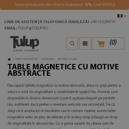
Toate produsele din oferta standard
-5%
Cod: VARA5
▾
LINIE DE ASISTENȚĂ TELEFONICĂ (ENGLEZĂ)
+40 312294741
EMAIL:
TULUP@TULUP.RO
(
0
)
/
TABLE MAGNETICE
/
CATEGORII
/
ABSTRACTIZARE
TABLE MAGNETICE CU MOTIVE
ABSTRACTE
Descoperă tablele magnetice cu motive abstracte, alese cu grijă pentru a
aduce o notă de originalitate și creativitate în spațiul tău. Acestea sunt
disponibile în diverse dimensiuni și pot fi agățate elegant pe peretele
tău, indiferent dacă preferi o orientare verticală sau orizontală. Fie că
alegi să le amplasezi în bucătărie sau în camera copiilor, aceste table
magnetice aduc un plus de utilitate și în același timp adaugă un strop
de originalitate în decorul tău. Cu o gamă variată de câteva sute de