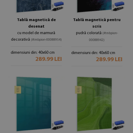
Tablă magnetică de
Tablă magnetică pentru
desenat
scris
cu model de marmură
pudră colorată
(#tmbpion-
decorativă
(#tmbpion-00088954)
00088942)
dimensiuni din: 40x60 cm
dimensiuni din: 40x60 cm
289.99 LEI
289.99 LEI