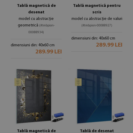
Tablă magnetică de
Tablă magnetică pentru
desenat
scris
model cu abstracție
model cu abstracție de valuri
geometrică
(#tmbpion-
(#tmbpion-00088927)
00088934)
dimensiuni din: 40x60 cm
289.99 LEI
dimensiuni din: 40x60 cm
289.99 LEI
Tablă magnetică de
Tablă de desenat