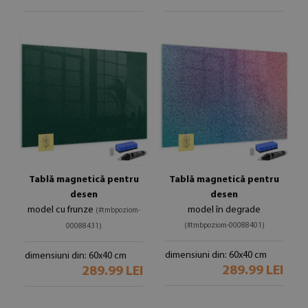
Tablă magnetică pentru
Tablă magnetică pentru
desen
desen
model cu frunze
model în degrade
(#tmbpoziom-
(#tmbpoziom-00088401)
00088431)
dimensiuni din: 60x40 cm
dimensiuni din: 60x40 cm
289.99 LEI
289.99 LEI