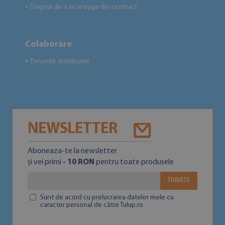
Dreptul de a se retrage din contract
●
Colaborare
Deveniți distribuitor
●
NEWSLETTER
Aboneaza-te la newsletter
și vei primi
- 10 RON
pentru toate produsele
TRIMITE
Sunt de acord cu prelucrarea datelor mele cu
caracter personal de către Tulup.ro