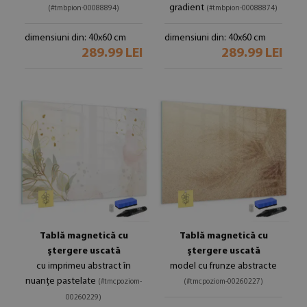
gradient
(#tmbpion-00088894)
(#tmbpion-00088874)
dimensiuni din: 40x60 cm
dimensiuni din: 40x60 cm
289.99 LEI
289.99 LEI
Tablă magnetică cu
Tablă magnetică cu
ștergere uscată
ștergere uscată
cu imprimeu abstract în
model cu frunze abstracte
nuanțe pastelate
(#tmcpoziom-
(#tmcpoziom-00260227)
00260229)