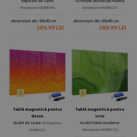
explozie de culori
cu model abstracție marină
(#tmbpoziom-00088540)
(#tmbpoziom-00088523)
dimensiuni din: 60x40 cm
dimensiuni din: 60x40 cm
289.99 LEI
289.99 LEI
Tablă magnetică pentru
Tablă magnetică pentru
desen
scris
răsărit de soare
model Valuri moderne
(#tmbpoziom-
(#tmbpoziom-00088513)
00088522)