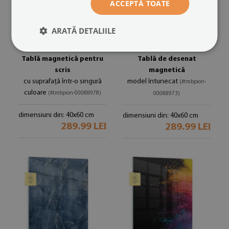
ACCEPTĂ TOATE
ARATĂ DETALIILE
Tablă magnetică pentru
Tablă de desenat
scris
magnetică
cu suprafață într-o singură
model întunecat
(#tmbpion-
culoare
(#tmbpion-00088978)
00088973)
dimensiuni din: 40x60 cm
dimensiuni din: 40x60 cm
289.99 LEI
289.99 LEI