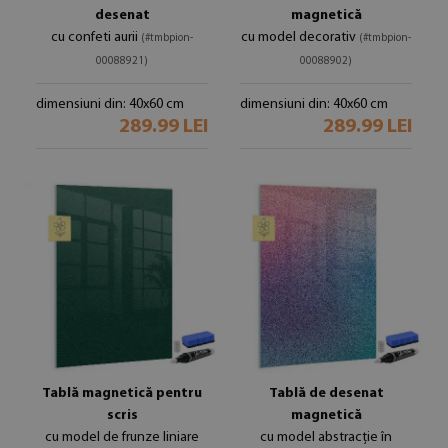
desenat
magnetică
cu confeti aurii
cu model decorativ
(#tmbpion-
(#tmbpion-
00088921)
00088902)
dimensiuni din: 40x60 cm
dimensiuni din: 40x60 cm
289.99 LEI
289.99 LEI
Tablă magnetică pentru
Tablă de desenat
scris
magnetică
cu model de frunze liniare
cu model abstracție în