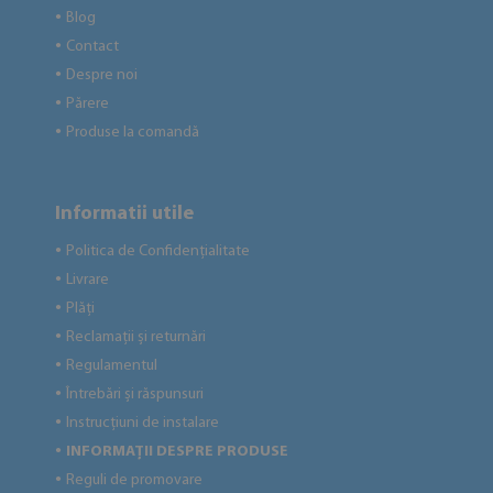
Blog
●
Contact
●
Despre noi
●
Părere
●
Produse la comandă
●
Informatii utile
Politica de Confidențialitate
●
Livrare
●
Plăți
●
Reclamații și returnări
●
Regulamentul
●
Întrebări și răspunsuri
●
Instrucțiuni de instalare
●
INFORMAȚII DESPRE PRODUSE
●
Reguli de promovare
●