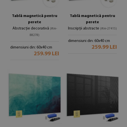
Tablă magnetică pentru
Tablă magnetică pentru
perete
perete
Abstracție decorativă
Inscripții abstracte
(#tm-
(#tm-27415)
88278)
dimensiuni din: 60x40 cm
259.99 LEI
dimensiuni din: 60x40 cm
259.99 LEI