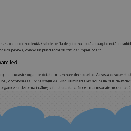
sunt o alegere excelentă. Curbele lor fluide și forma liberă adaugă o notă de subtil
încărca peretele, creând un punct focal discret, dar impresionant.
nare led
linzile noastre organice dotate cu iluminare din spate led. Această caracteristică
 băi, dormitoare sau orice spațiu de living. Iluminarea led aduce un plus de eficien
nzi organice, unde forma întâlnește funcționalitatea în cele mai inspirate moduri, 