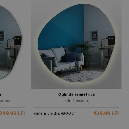
ă
Oglinda asimetrica
cu led
00000001)
(#lo00001)
249.99 LEI
439.99 LEI
dimensiuni din: 48x48 cm