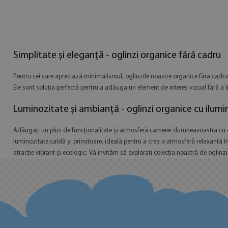
Simplitate și eleganță - oglinzi organice fără cadru
Pentru cei care apreciază minimalismul, oglinzile noastre organice fără cadru 
Ele sunt soluția perfectă pentru a adăuga un element de interes vizual fără a 
Luminozitate și ambianță - oglinzi organice cu ilumi
Adăugați un plus de funcționalitate și atmosferă camerei dumneavoastră cu og
luminozitate caldă și primitoare, ideală pentru a crea o atmosferă relaxantă în
atracție vibrant și ecologic. Vă invităm să explorați colecția noastră de ogli