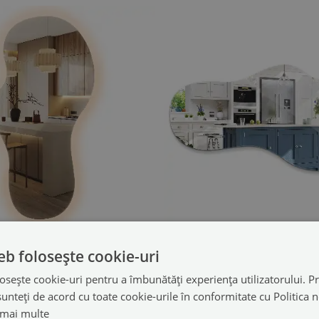
lindă organică cu LED
Oglindă cu formă orga
eb folosește cookie-uri
cu design modern
modernă fără ramă
(#lbled7-00000000)
(#lb6-00
osește cookie-uri pentru a îmbunătăți experiența utilizatorului. Pri
549.99 LEI
n: 40x80 cm
dimensiuni din: 40x80 cm
unteți de acord cu toate cookie-urile în conformitate cu Politica 
 mai multe