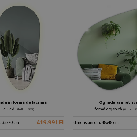
nda în formă de lacrimă
Oglinda asimetric
cu led
formă organică
(#lnll-00000)
(#lnn-00
419.99 LEI
n: 35x70 cm
dimensiuni din: 48x48 cm