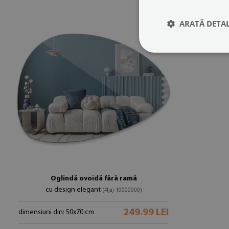
ARATĂ DETAL
Oglindă ovoidă fără ramă
cu design elegant
(#ljaj-10000000)
249.99 LEI
dimensiuni din: 50x70 cm