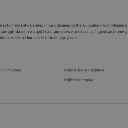
țea formelor naturale direct în casa dumneavoastră. Cu contururi ușor rotunjite și
. Fiecare oglindă este concepută să se armonizeze cu spațiul, adăugând adâncime și c
nd orice cameră într-o oază de frumusețe și calm.
e cu imprimeu
Oglinzi dreptunghiulare
Oglinzi neregulate