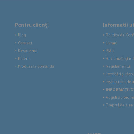
Pentru clienți
Informatii ut
Blog
Politica de Conf
●
●
Contact
Livrare
●
●
Despre noi
Plăți
●
●
Părere
Reclamații și ret
●
●
Produse la comandă
Regulamentul
●
●
Întrebări și răsp
●
Instrucțiuni de 
●
INFORMAȚII 
●
Reguli de prom
●
Dreptul de a se
●