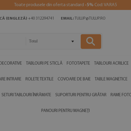
Toate produsele din oferta standard
-5%
Cod: VARA5
ICĂ (ENGLEZĂ)
+40 312294741
EMAIL:
TULUP@TULUP.RO
Totul
DECORATIVE
TABLOURI PE STICLĂ
FOTOTAPETE
TABLOURI ACRILICE
RE INTRARE
ROLETE TEXTILE
COVOARE DE BAIE
TABLE MAGNETICE
SETURI TABLOURI ÎNRĂMATE
SUPORTURI PENTRU GRĂTAR
RAME FOT
PANOURI PENTRU MAGNEȚI