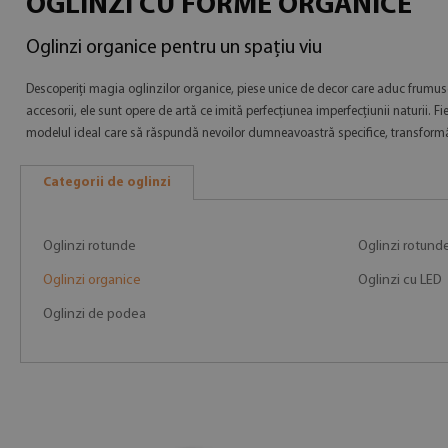
OGLINZI CU FORME ORGANICE
Oglinzi organice pentru un spațiu viu
Descoperiți magia oglinzilor organice, piese unice de decor care aduc frumuse
accesorii, ele sunt opere de artă ce imită perfecțiunea imperfecțiunii naturii
modelul ideal care să răspundă nevoilor dumneavoastră specifice, transformâ
Categorii de oglinzi
Oglinzi rotunde
Oglinzi rotund
Oglinzi organice
Oglinzi cu LED
Oglinzi de podea