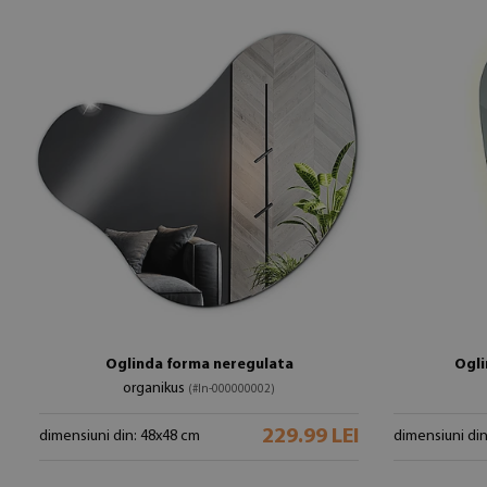
Oglinda forma neregulata
Ogli
organikus
(#ln-000000002)
229.99 LEI
dimensiuni din: 48x48 cm
dimensiuni di