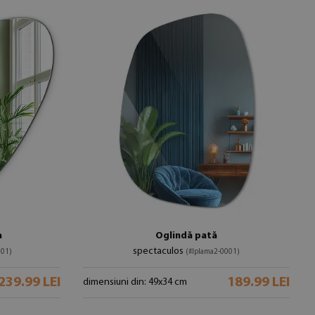
a
Oglindă pată
spectaculos
001)
(#lplama2-0001)
239.99 LEI
189.99 LEI
dimensiuni din: 49x34 cm