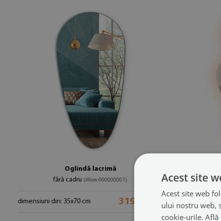
Oglindă lacrimă
Og
Acest site w
fără cadru
de perete 
(#llow-000000001)
Acest site web fol
319.99 LEI
dimensiuni din: 35x70 cm
dimensiuni di
ului nostru web, s
cookie-urile.
Află