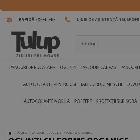
RAPIDĂ
EXPEDIERE
LINIE DE ASISTENȚĂ TELEFON
PANOURI DE BUCĂTĂRIE
OGLINZI
TABLOURI CANVAS
PANOURI 
AUTOCOLANTE PENTRU UȘI
TABLOURI CU MUȘCHI
COVOA
AUTOCOLANTE MOBILĂ
POSTERE
PROTECȚII SUB SOBĂ
/
OGLINZI
/
CATEGORII DE OGLINZI
/
OGLINZI ORGANICE