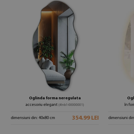
Oglinda forma neregulata
Ogl
accesoriu elegant
în fo
(#lnb1-00000001)
354.99 LEI
dimensiuni din: 40x80 cm
dimensiuni di