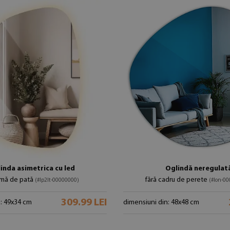
inda asimetrica cu led
Oglindă neregulat
rmă de pată
fără cadru de perete
(#lp2lt-00000000)
(#lon-0
309.99 LEI
n: 49x34 cm
dimensiuni din: 48x48 cm