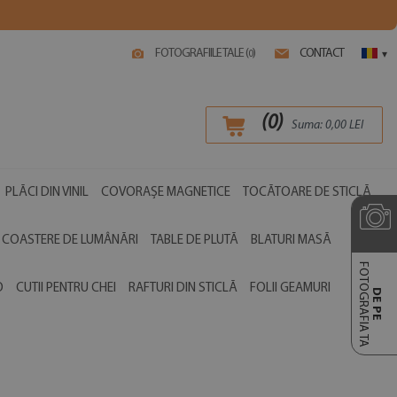
FOTOGRAFIILE TALE (
)
CONTACT
0
▾
(
0
)
Suma:
0,00
LEI
PLĂCI DIN VINIL
COVORAȘE MAGNETICE
TOCĂTOARE DE STICLĂ
COASTERE DE LUMÂNĂRI
TABLE DE PLUTĂ
BLATURI MASĂ
FOTOGRAFIA TA
O
CUTII PENTRU CHEI
RAFTURI DIN STICLĂ
FOLII GEAMURI
DE PE