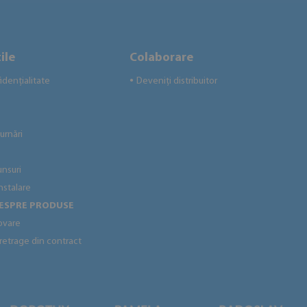
ile
Colaborare
idențialitate
Deveniți distribuitor
●
urnări
unsuri
instalare
DESPRE PRODUSE
ovare
 retrage din contract