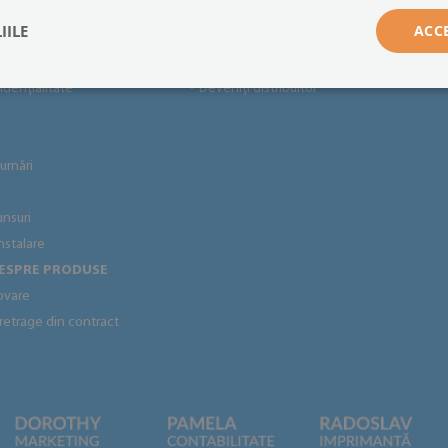
IILE
ACC
ile
Colaborare
idențialitate
Deveniți distribuitor
●
urnări
unsuri
instalare
DESPRE PRODUSE
ovare
 retrage din contract