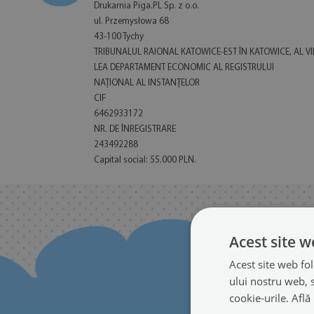
Drukarnia Piga.PL Sp. z o.o.
ul. Przemysłowa 68
43-100 Tychy
TRIBUNALUL RAIONAL KATOWICE-EST ÎN KATOWICE, AL VII
LEA DEPARTAMENT ECONOMIC AL REGISTRULUI
NAȚIONAL AL INSTANȚELOR
CIF
6462933172
NR. DE ÎNREGISTRARE
243492288
Capital social: 55.000 PLN.
Acest site w
Acest site web fol
ului nostru web, s
cookie-urile.
Află