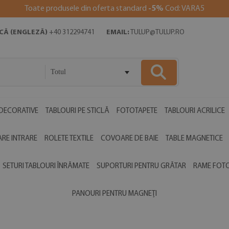
Toate produsele din oferta standard
-5%
Cod: VARA5
ICĂ (ENGLEZĂ)
+40 312294741
EMAIL:
TULUP@TULUP.RO
Totul
DECORATIVE
TABLOURI PE STICLĂ
FOTOTAPETE
TABLOURI ACRILICE
RE INTRARE
ROLETE TEXTILE
COVOARE DE BAIE
TABLE MAGNETICE
SETURI TABLOURI ÎNRĂMATE
SUPORTURI PENTRU GRĂTAR
RAME FOT
PANOURI PENTRU MAGNEȚI