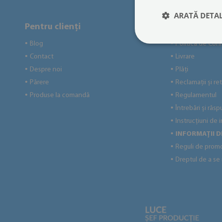
ARATĂ DETAL
Pentru clienți
Informatii ut
Blog
Politica de Conf
●
●
Contact
Livrare
●
●
Despre noi
Plăți
●
●
Părere
Reclamații și ret
●
●
Produse la comandă
Regulamentul
●
●
Întrebări și răsp
●
Instrucțiuni de 
●
INFORMAȚII 
●
Reguli de prom
●
Dreptul de a se
●