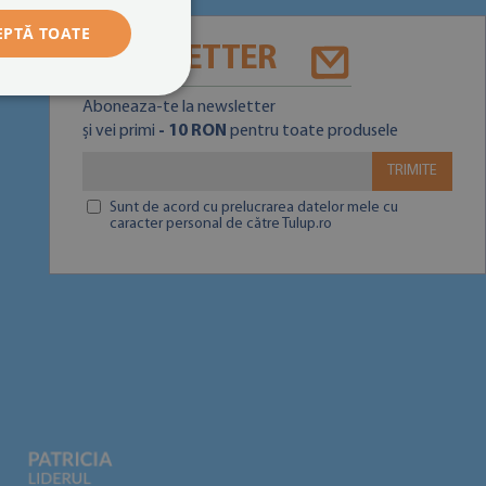
EPTĂ TOATE
NEWSLETTER
Aboneaza-te la newsletter
și vei primi
- 10 RON
pentru toate produsele
TRIMITE
Sunt de acord cu prelucrarea datelor mele cu
caracter personal de către Tulup.ro