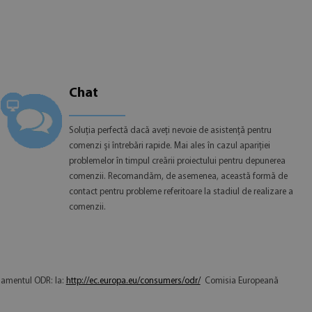
Chat
Soluția perfectă dacă aveți nevoie de asistență pentru
comenzi și întrebări rapide. Mai ales în cazul apariției
problemelor în timpul creării proiectului pentru depunerea
comenzii. Recomandăm, de asemenea, această formă de
contact pentru probleme referitoare la stadiul de realizare a
comenzii.
gulamentul ODR: la:
http://ec.europa.eu/consumers/odr/
Comisia Europeană