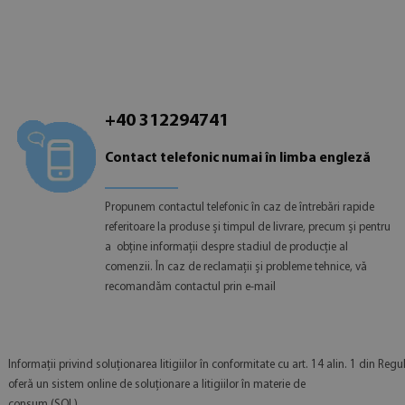
+40 312294741
Contact telefonic numai în limba engleză
Propunem contactul telefonic în caz de întrebări rapide
referitoare la produse și timpul de livrare, precum și pentru
a obține informații despre stadiul de producție al
comenzii. În caz de reclamații și probleme tehnice, vă
recomandăm contactul prin e-mail
Informații privind soluționarea litigiilor în conformitate cu art. 14 alin. 1 din Re
oferă un sistem online de soluționare a litigiilor în materie de
consum (SOL).