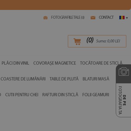
FOTOGRAFIILE TALE (
)
CONTACT
0
▾
(
0
)
Suma:
0,00
LEI
PLĂCI DIN VINIL
COVORAȘE MAGNETICE
TOCĂTOARE DE STICLĂ
COASTERE DE LUMÂNĂRI
TABLE DE PLUTĂ
BLATURI MASĂ
FOTOGRAFIA TA
O
CUTII PENTRU CHEI
RAFTURI DIN STICLĂ
FOLII GEAMURI
DE PE