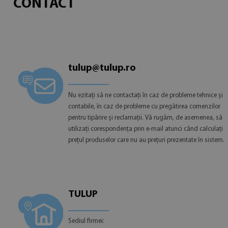
CONTACT
tulup@tulup.ro
Nu ezitați să ne contactați în caz de probleme tehnice și
contabile, în caz de probleme cu pregătirea comenzilor
pentru tipărire și reclamații. Vă rugăm, de asemenea, să
utilizați corespondența prin e-mail atunci când calculați
prețul produselor care nu au prețuri prezentate în sistem.
TULUP
Sediul firmei: